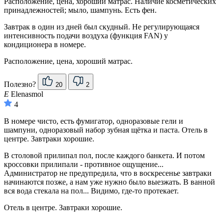
Расположение, цена, хороший матрас. Наличие косметических
принадлежностей; мыло, шампунь. Есть фен.
Завтрак в один из дней был скудный. Не регулирующаяся
интенсивность подачи воздуха (функция FAN) у
кондиционера в номере.
Расположение, цена, хороший матрас.
Полезно?
20
2
E
Elenasmol
4
В номере чисто, есть фумигатор, одноразовые гели и
шампуни, одноразовый набор зубная щётка и паста. Отель в
центре. Завтраки хорошие.
В столовой прилипал пол, после каждого банкета. И потом
кроссовки прилипали - противное ощущение...
Администратор не предупредила, что в воскресенье завтраки
начинаются позже, а нам уже нужно было выезжать. В ванной
вся вода стекала на пол... Видимо, где-то протекает.
Отель в центре. Завтраки хорошие.