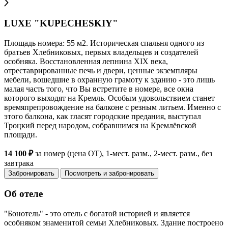
LUXE "KUPECHESKIY"
Площадь номера: 55 м2. Историческая спальня одного из
братьев Хлебниковых, первых владельцев и создателей
особняка. Восстановленная лепнина XIX века,
отреставрированные печь и двери, ценные экземпляры
мебели, вошедшие в охранную грамоту к зданию - это лишь
малая часть того, что Вы встретите в номере, все окна
которого выходят на Кремль. Особым удовольствием станет
времяпрепровождение на балконе с резным литьем. Именно с
этого балкона, как гласят городские предания, выступал
Троцкий перед народом, собравшимся на Кремлёвской
площади.
14 100 ₽
за номер (цена ОТ), 1-мест. разм., 2-мест. разм., без
завтрака
Забронировать
Посмотреть и забронировать
Об отеле
"Бонотель" - это отель с богатой историей и является
особняком знаменитой семьи Хлебниковых. Здание построено