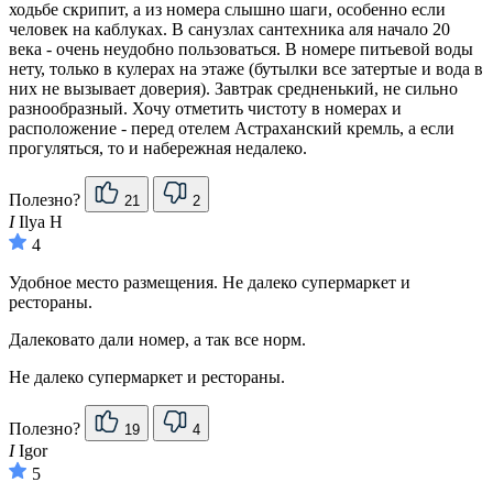
ходьбе скрипит, а из номера слышно шаги, особенно если
человек на каблуках. В санузлах сантехника аля начало 20
века - очень неудобно пользоваться. В номере питьевой воды
нету, только в кулерах на этаже (бутылки все затертые и вода в
них не вызывает доверия). Завтрак средненький, не сильно
разнообразный. Хочу отметить чистоту в номерах и
расположение - перед отелем Астраханский кремль, а если
прогуляться, то и набережная недалеко.
Полезно?
21
2
I
Ilya Н
4
Удобное место размещения. Не далеко супермаркет и
рестораны.
Далековато дали номер, а так все норм.
Не далеко супермаркет и рестораны.
Полезно?
19
4
I
Igor
5