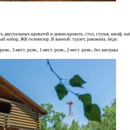
ь двуспальных кроватей и диван-кровать, стол, стулья, шкаф, на
й набор, ЖК-телевизор. В ванной: туалет, раковина, биде.
азм., 3-мест. разм., 1-мест. разм., 2-мест. разм., без завтрака