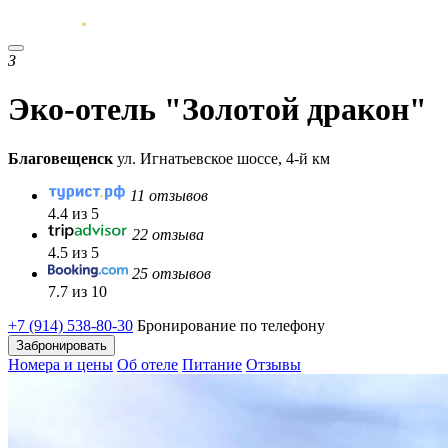
З
Эко-отель "Золотой дракон"
Благовещенск
ул. Игнатьевское шоссе, 4-й км
11 отзывов
4.4 из 5
22 отзыва
4.5 из 5
25 отзывов
7.7 из 10
+7 (914) 538-80-30
Бронирование по телефону
Забронировать
Номера и цены
Об отеле
Питание
Отзывы