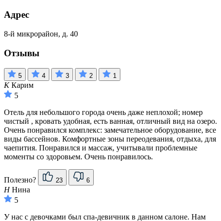
Адрес
8-й микрорайон, д. 40
Отзывы
5
4
3
2
1
К
Карим
5
Отель для небольшого города очень даже неплохой; номер
чистый , кровать удобная, есть ванная, отличный вид на озеро.
Очень понравился комплекс: замечательное оборудование, все
виды бассейнов. Комфортные зоны переодевания, отдыха, для
чаепития. Понравился и массаж, учитывали проблемные
моменты со здоровьем. Очень понравилось.
Полезно?
23
6
Н
Нина
5
У нас с девочками был спа-девичник в данном салоне. Нам