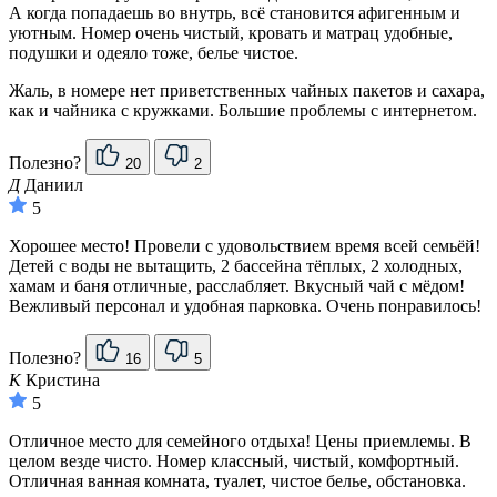
А когда попадаешь во внутрь, всё становится афигенным и
уютным. Номер очень чистый, кровать и матрац удобные,
подушки и одеяло тоже, белье чистое.
Жаль, в номере нет приветственных чайных пакетов и сахара,
как и чайника с кружками. Большие проблемы с интернетом.
Полезно?
20
2
Д
Даниил
5
Хорошее место! Провели с удовольствием время всей семьёй!
Детей с воды не вытащить, 2 бассейна тёплых, 2 холодных,
хамам и баня отличные, расслабляет. Вкусный чай с мёдом!
Вежливый персонал и удобная парковка. Очень понравилось!
Полезно?
16
5
К
Кристина
5
Отличное место для семейного отдыха! Цены приемлемы. В
целом везде чисто. Номер классный, чистый, комфортный.
Отличная ванная комната, туалет, чистое белье, обстановка.