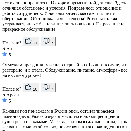
все очень понравилось! В скором времени пойдем еще! Здесь
отличная обстановка и условия. Понравилось отношение и
работа сотрудников. У нас был хамам, массаж, пилинг и
обертывание. Обстановка замечательная! Результат также
устраивает, иначе бы не записались повторно. На ресепшене
прекрасное обслуживание.
Полезно?
21
7
А
Алла
5
Отмечаем праздники уже не в первый раз. Были и в сауне, и в
ресторане, и в отеле. Обслуживание, питание, атмосфера - все
на высшем уровне!
Полезно?
20
7
А
Арсен
5
Каждый год приезжаем в Будённовск, останавливаемся
именно здесь! Рядом озеро, в комплексе новый ресторан и
супер релакс в хамаме. Массаж, гидромассажные ванны, а так
же ванны с морской солью, не оставят никого равнодушными.