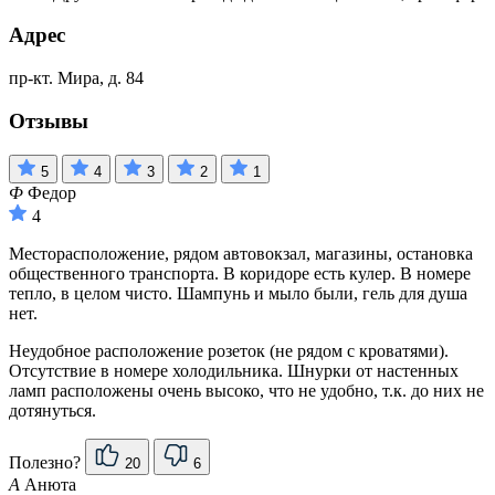
Адрес
пр-кт. Мира, д. 84
Отзывы
5
4
3
2
1
Ф
Федор
4
Месторасположение, рядом автовокзал, магазины, остановка
общественного транспорта. В коридоре есть кулер. В номере
тепло, в целом чисто. Шампунь и мыло были, гель для душа
нет.
Неудобное расположение розеток (не рядом с кроватями).
Отсутствие в номере холодильника. Шнурки от настенных
ламп расположены очень высоко, что не удобно, т.к. до них не
дотянуться.
Полезно?
20
6
А
Анюта