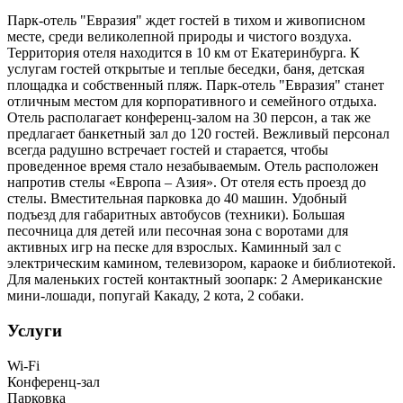
Парк-отель "Евразия" ждет гостей в тихом и живописном
месте, среди великолепной природы и чистого воздуха.
Территория отеля находится в 10 км от Екатеринбурга. К
услугам гостей открытые и теплые беседки, баня, детская
площадка и собственный пляж. Парк-отель "Евразия" станет
отличным местом для корпоративного и семейного отдыха.
Отель располагает конференц-залом на 30 персон, а так же
предлагает банкетный зал до 120 гостей. Вежливый персонал
всегда радушно встречает гостей и старается, чтобы
проведенное время стало незабываемым. Отель расположен
напротив стелы «Европа – Азия». От отеля есть проезд до
стелы. Вместительная парковка до 40 машин. Удобный
подъезд для габаритных автобусов (техники). Большая
песочница для детей или песочная зона с воротами для
активных игр на песке для взрослых. Каминный зал с
электрическим камином, телевизором, караоке и библиотекой.
Для маленьких гостей контактный зоопарк: 2 Американские
мини-лошади, попугай Какаду, 2 кота, 2 собаки.
Услуги
Wi-Fi
Конференц-зал
Парковка