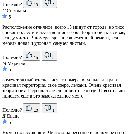
Полезно?
19
2
С
Светлана
5
Расположение отличное, всего 15 минут от города, но тихо,
спокойно, лес и искусственное озеро. Территория красивая,
всюду чисто. В номере сделан современный ремонт, вся
мебель новая и удобная, санузел чистый.
Полезно?
15
5
М
Марьяна
5
Замечательный отель. Чистые номера, вкусные завтраки,
красивая территория, свое озеро, лежаки. Очень красивая
территория. Персонал - очень приятные люди. Обязательно
приедем еще в это замечательное место.
Полезно?
18
1
Д
Диана
5
Номер потрясающий. Чистота на ресепшене, в номере и во