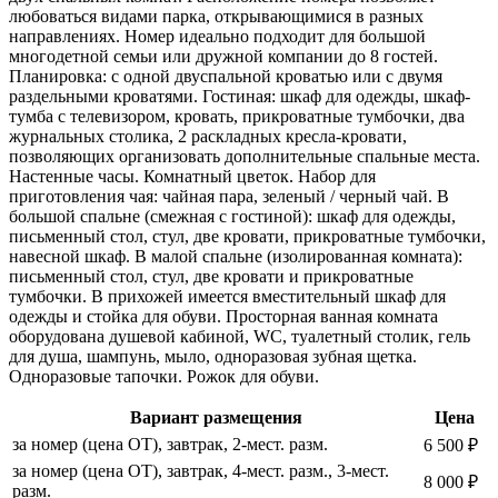
любоваться видами парка, открывающимися в разных
направлениях. Номер идеально подходит для большой
многодетной семьи или дружной компании до 8 гостей.
Планировка: с одной двуспальной кроватью или с двумя
раздельными кроватями. Гостиная: шкаф для одежды, шкаф-
тумба с телевизором, кровать, прикроватные тумбочки, два
журнальных столика, 2 раскладных кресла-кровати,
позволяющих организовать дополнительные спальные места.
Настенные часы. Комнатный цветок. Набор для
приготовления чая: чайная пара, зеленый / черный чай. В
большой спальне (смежная с гостиной): шкаф для одежды,
письменный стол, стул, две кровати, прикроватные тумбочки,
навесной шкаф. В малой спальне (изолированная комната):
письменный стол, стул, две кровати и прикроватные
тумбочки. В прихожей имеется вместительный шкаф для
одежды и стойка для обуви. Просторная ванная комната
оборудована душевой кабиной, WC, туалетный столик, гель
для душа, шампунь, мыло, одноразовая зубная щетка.
Одноразовые тапочки. Рожок для обуви.
Вариант размещения
Цена
за номер (цена ОТ), завтрак, 2-мест. разм.
6 500 ₽
за номер (цена ОТ), завтрак, 4-мест. разм., 3-мест.
8 000 ₽
разм.