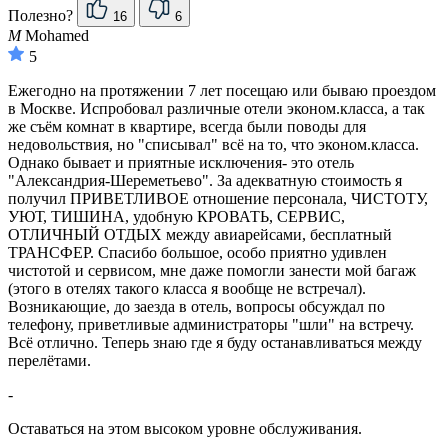
Полезно?
16
6
M
Mohamed
5
Ежегодно на протяжении 7 лет посещаю или бываю проездом
в Москве. Испробовал различные отели эконом.класса, а так
же съём комнат в квартире, всегда были поводы для
недовольствия, но "списывал" всё на то, что эконом.класса.
Однако бывает и приятные исключения- это отель
"Александрия-Шереметьево". За адекватную стоимость я
получил ПРИВЕТЛИВОЕ отношение персонала, ЧИСТОТУ,
УЮТ, ТИШИНА, удобную КРОВАТЬ, СЕРВИС,
ОТЛИЧНЫЙ ОТДЫХ между авиарейсами, бесплатный
ТРАНСФЕР. Спасибо большое, особо приятно удивлен
чистотой и сервисом, мне даже помогли занести мой багаж
(этого в отелях такого класса я вообще не встречал).
Возникающие, до заезда в отель, вопросы обсуждал по
телефону, приветливые администраторы "шли" на встречу.
Всё отлично. Теперь знаю где я буду останавливаться между
перелётами.
-
Оставаться на этом высоком уровне обслуживания.