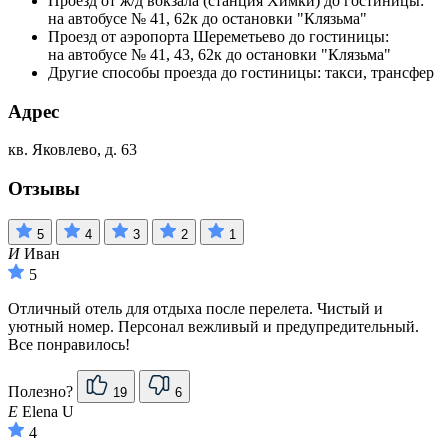
Проезд от ж/д вокзала (станция Химки) до гостиницы:
на автобусе № 41, 62к до остановки "Клязьма"
Проезд от аэропорта Шереметьево до гостиницы:
на автобусе № 41, 43, 62к до остановки "Клязьма"
Другие способы проезда до гостиницы: такси, трансфер
Адрес
кв. Яковлево, д. 63
Отзывы
5
4
3
2
1
И
Иван
5
Отличный отель для отдыха после перелета. Чистый и
уютный номер. Персонал вежливый и предупредительный.
Все понравилось!
Полезно?
19
6
E
Elena U
4