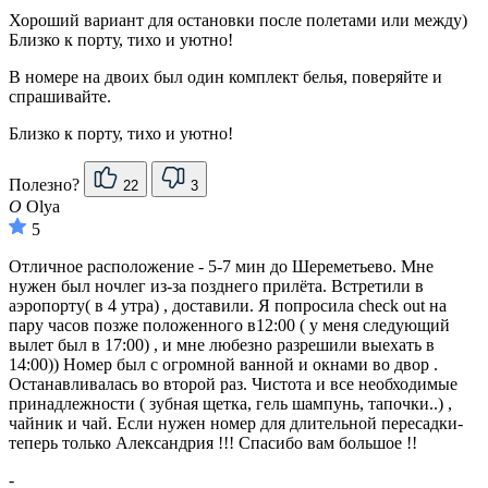
Хороший вариант для остановки после полетами или между)
Близко к порту, тихо и уютно!
В номере на двоих был один комплект белья, поверяйте и
спрашивайте.
Близко к порту, тихо и уютно!
Полезно?
22
3
O
Olya
5
Отличное расположение - 5-7 мин до Шереметьево. Мне
нужен был ночлег из-за позднего прилёта. Встретили в
аэропорту( в 4 утра) , доставили. Я попросила check out на
пару часов позже положенного в12:00 ( у меня следующий
вылет был в 17:00) , и мне любезно разрешили выехать в
14:00)) Номер был с огромной ванной и окнами во двор .
Останавливалась во второй раз. Чистота и все необходимые
принадлежности ( зубная щетка, гель шампунь, тапочки..) ,
чайник и чай. Если нужен номер для длительной пересадки-
теперь только Александрия !!! Спасибо вам большое !!
-