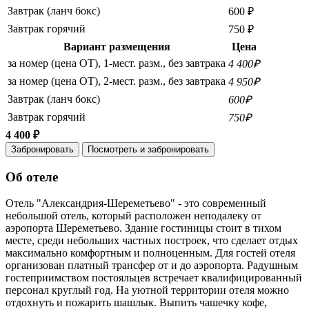
Завтрак (ланч бокс)
600 ₽
Завтрак горячий
750 ₽
Вариант размещения
Цена
за номер (цена ОТ), 1-мест. разм., без завтрака
4 400₽
за номер (цена ОТ), 2-мест. разм., без завтрака
4 950₽
Завтрак (ланч бокс)
600₽
Завтрак горячий
750₽
4 400 ₽
Забронировать
Посмотреть и забронировать
Об отеле
Отель "Александрия-Шереметьево" - это современный
небольшой отель, который расположен неподалеку от
аэропорта Шереметьево. Здание гостиницы стоит в тихом
месте, среди небольших частных построек, что сделает отдых
максимально комфортным и полноценным. Для гостей отеля
организован платный трансфер от и до аэропорта. Радушным
гостеприимством постояльцев встречает квалифицированный
персонал круглый год. На уютной территории отеля можно
отдохнуть и пожарить шашлык. Выпить чашечку кофе,