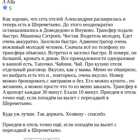
A
Alla
5
Как хорошо, что сеть отелей Александрия расширилась и
теперь есть в Шереметьево. До этого неоднократно
останааливались в Домодедово и Внуково. Трансфер подали
быстро. Машинка Ситроен. Чистая. Водитель молодец. Едет
очень аккуратно. Заселили быстро. Администратор очень
вежливый молодой человек. Сначала всё по телефону по
трансфера объяснил. Встретил и заселил быстро. В номере, он
большой, кровать и диван. Все принадлежности одноразовые
в ванной есть. Тапочки. Чайник. Чай. Про кухню отеля
отдельный разговор. Вкусно, как у мамы. Меню не обширное,
но выбрать есть что и , повторюсь, очень вкусно. Номер
можно бронировать с завтраком и без. Его можно купить , по
желанию, а можно просто что то из меню заказать. Трансфер в
Аэропорт каждые 30 минут. Ехали 10 минут. Приедем в отель
точно ещё, если попадём на вылет с пересадкой в
Шереметьево.
Куда уж лучше. Так держать. Хозяину - спасибо.
Приедем в отель точно ещё, если попадём на вылет с
пересадкой в Шереметьево.