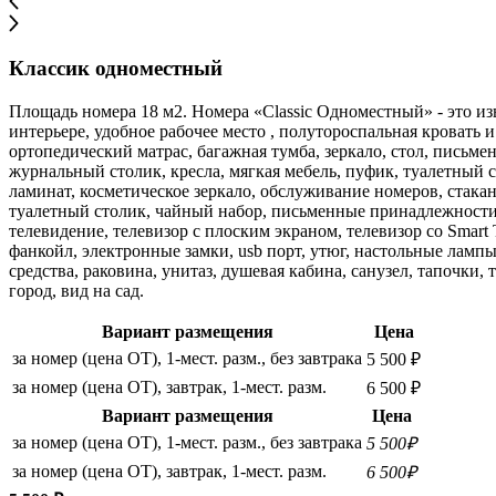
Классик одноместный
Площадь номера 18 м2. Номера «Classic Одноместный» - это из
интерьере, удобное рабочее место , полутороспальная кровать
ортопедический матрас, багажная тумба, зеркало, стол, письме
журнальный столик, кресла, мягкая мебель, пуфик, туалетный с
ламинат, косметическое зеркало, обслуживание номеров, стакан
туалетный столик, чайный набор, письменные принадлежности, 
телевидение, телевизор с плоским экраном, телевизор со Smart
фанкойл, электронные замки, usb порт, утюг, настольные лампы
средства, раковина, унитаз, душевая кабина, санузел, тапочки,
город, вид на сад.
Вариант размещения
Цена
за номер (цена ОТ), 1-мест. разм., без завтрака
5 500 ₽
за номер (цена ОТ), завтрак, 1-мест. разм.
6 500 ₽
Вариант размещения
Цена
за номер (цена ОТ), 1-мест. разм., без завтрака
5 500₽
за номер (цена ОТ), завтрак, 1-мест. разм.
6 500₽