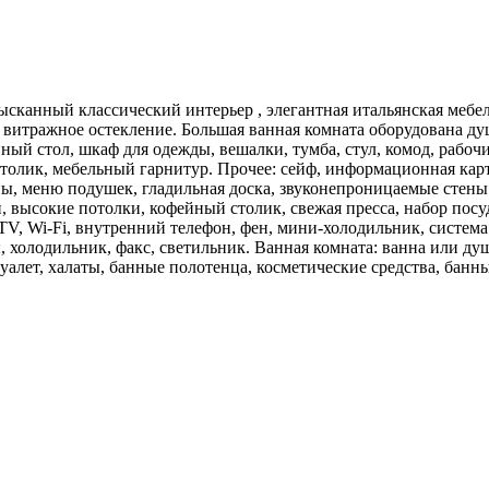
ысканный классический интерьер , элегантная итальянская мебел
 и витражное остекление. Большая ванная комната оборудована ду
нный стол, шкаф для одежды, вешалки, тумба, стул, комод, рабочи
толик, мебельный гарнитур. Прочее: сейф, информационная карта
ы, меню подушек, гладильная доска, звуконепроницаемые стены и
высокие потолки, кофейный столик, свежая пресса, набор посуд
 TV, Wi-Fi, внутренний телефон, фен, мини-холодильник, система
, холодильник, факс, светильник. Ванная комната: ванна или ду
 туалет, халаты, банные полотенца, косметические средства, бан