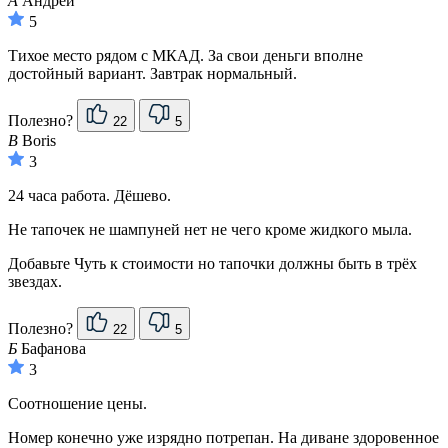
А
Андрей
5
Тихое место рядом с МКАД. За свои деньги вполне
достойный вариант. Завтрак нормальный.
Полезно?
22
5
B
Boris
3
24 часа работа. Дёшево.
Не тапочек не шампуней нет не чего кроме жидкого мыла.
Добавьте Чуть к стоимости но тапочки должны быть в трёх
звездах.
Полезно?
22
5
Б
Бафанова
3
Соотношение цены.
Номер конечно уже изрядно потрепан. На диване здоровенное