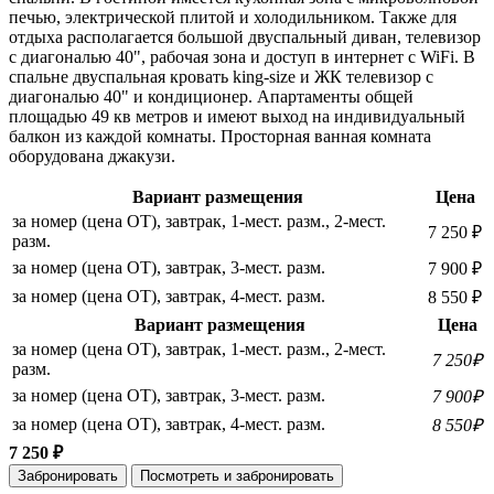
печью, электрической плитой и холодильником. Также для
отдыха располагается большой двуспальный диван, телевизор
с диагональю 40", рабочая зона и доступ в интернет с WiFi. В
спальне двуспальная кровать king-size и ЖК телевизор с
диагональю 40" и кондиционер. Апартаменты общей
площадью 49 кв метров и имеют выход на индивидуальный
балкон из каждой комнаты. Просторная ванная комната
оборудована джакузи.
Вариант размещения
Цена
за номер (цена ОТ), завтрак, 1-мест. разм., 2-мест.
7 250 ₽
разм.
за номер (цена ОТ), завтрак, 3-мест. разм.
7 900 ₽
за номер (цена ОТ), завтрак, 4-мест. разм.
8 550 ₽
Вариант размещения
Цена
за номер (цена ОТ), завтрак, 1-мест. разм., 2-мест.
7 250₽
разм.
за номер (цена ОТ), завтрак, 3-мест. разм.
7 900₽
за номер (цена ОТ), завтрак, 4-мест. разм.
8 550₽
7 250 ₽
Забронировать
Посмотреть и забронировать