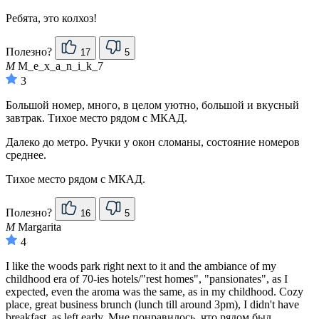
Ребята, это колхоз!
Полезно?
17
5
M
M_e_x_a_n_i_k_7
3
Большой номер, много, в целом уютно, большой и вкусный
завтрак. Тихое место рядом с МКАД.
Далеко до метро. Ручки у окон сломаны, состояние номеров
среднее.
Тихое место рядом с МКАД.
Полезно?
16
5
M
Margarita
4
I like the woods park right next to it and the ambiance of my
childhood era of 70-ies hotels/"rest homes", "pansionates", as I
expected, even the aroma was the same, as in my childhood. Cozy
place, great business brunch (lunch till around 3pm), I didn't have
breakfast, as left early. Мне понравилось, что рядом был