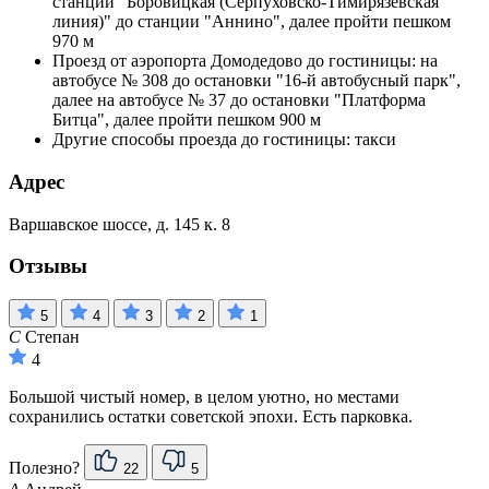
станции "Боровицкая (Серпуховско-Тимирязевская
линия)" до станции "Аннино", далее пройти пешком
970 м
Проезд от аэропорта Домодедово до гостиницы: на
автобусе № 308 до остановки "16-й автобусный парк",
далее на автобусе № 37 до остановки "Платформа
Битца", далее пройти пешком 900 м
Другие способы проезда до гостиницы: такси
Адрес
Варшавское шоссе, д. 145 к. 8
Отзывы
5
4
3
2
1
С
Степан
4
Большой чистый номер, в целом уютно, но местами
сохранились остатки советской эпохи. Есть парковка.
Полезно?
22
5