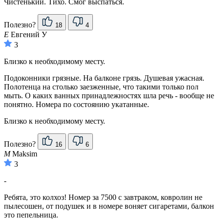
Чистенький. Тихо. Смог выспаться.
Полезно?
18
4
Е
Евгений У
3
Близко к необходимому месту.
Подоконники грязные. На балконе грязь. Душевая ужасная.
Полотенца на столько заезженные, что такими только пол
мыть. О каких ванных принадлежностях шла речь - вообще не
понятно. Номера по состоянию укатанные.
Близко к необходимому месту.
Полезно?
16
6
M
Maksim
3
-
Ребята, это колхоз! Номер за 7500 с завтраком, ковролин не
пылесошен, от подушек и в номере воняет сигаретами, балкон
это пепельница.