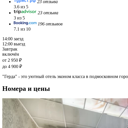
23 отзыва
3.6 из 5
23 отзыва
3 из 5
196 отзывов
7.1 из 10
14:00 заезд
12:00 выезд
Завтрак
включён
от 2 950 ₽
до 4 900 ₽
"Герда" - это уютный отель эконом класса в подмосковном го
Номера и цены