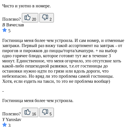
Чисто и уютно в номере.
Полезно?
20
2
В
Вячеслав
5
Гостиница меня более чем устроила. И сам номер, и отменные
завтраки. Первый раз вижу такой ассортимент на завтрак - от
пирогов и пирожков до пиццы/торта/хачапури. + на выбор
одно горячее блюдо, которое готовят тут же в течение 3
минут. Единственное, что меня огорчило, это отсутсвие хоть
какой-либо пешеходной развязки, т.е.от гостиницы до
остановки нужно идти по грязи или вдоль дороги, что
небезопасно. Но вряд ли это проблема самой гостиницы.
Хотя, если ездить на такси, то это не проблема вообще)
-
Гостиница меня более чем устроила.
Полезно?
16
5
Y
Yaroslav
3