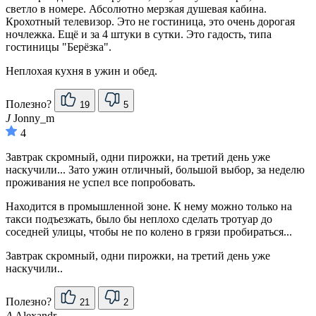
светло в номере. Абсолютно мерзкая душевая кабина.
Крохотный телевизор. Это не гостиница, это очень дорогая
ночлежка. Ещё и за 4 штуки в сутки. Это гадость, типа
гостиницы "Берёзка".
Неплохая кухня в ужин и обед.
Полезно?
19
5
J
Jonny_m
4
Завтрак скромный, одни пирожки, на третий день уже
наскучили... Зато ужин отличный, большой выбор, за неделю
проживания не успел все попробовать.
Находится в промышленной зоне. К нему можно только на
такси подъезжать, было бы неплохо сделать тротуар до
соседней улицы, чтобы не по колено в грязи пробираться...
Завтрак скромный, одни пирожки, на третий день уже
наскучили..
Полезно?
21
2
A
Alexandr