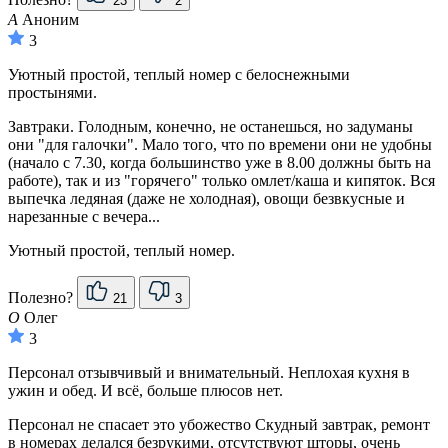
23
2
А
Аноним
3
Уютный простой, теплый номер с белоснежными
простынями.
Завтраки. Голодным, конечно, не останешься, но задуманы
они "для галочки". Мало того, что по времени они не удобны
(начало с 7.30, когда большинство уже в 8.00 должны быть на
работе), так и из "горячего" только омлет/каша и кипяток. Вся
выпечка ледяная (даже не холодная), овощи безвкусные и
нарезанные с вечера...
Уютный простой, теплый номер.
Полезно?
21
3
О
Олег
3
Персонал отзывчивый и внимательный. Неплохая кухня в
ужин и обед. И всё, больше плюсов нет.
Персонал не спасает это убожество Скудный завтрак, ремонт
в номерах делался безрукими, отсутствуют шторы, очень