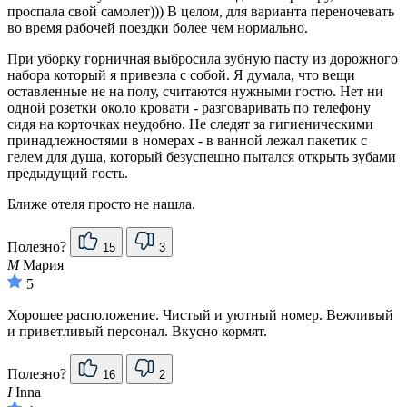
проспала свой самолет))) В целом, для варианта переночевать
во время рабочей поездки более чем нормально.
При уборку горничная выбросила зубную пасту из дорожного
набора который я привезла с собой. Я думала, что вещи
оставленные не на полу, считаются нужными гостю. Нет ни
одной розетки около кровати - разговаривать по телефону
сидя на корточках неудобно. Не следят за гигиеническими
принадлежностями в номерах - в ванной лежал пакетик с
гелем для душа, который безуспешно пытался открыть зубами
предыдущий гость.
Ближе отеля просто не нашла.
Полезно?
15
3
М
Мария
5
Хорошее расположение. Чистый и уютный номер. Вежливый
и приветливый персонал. Вкусно кормят.
Полезно?
16
2
I
Inna