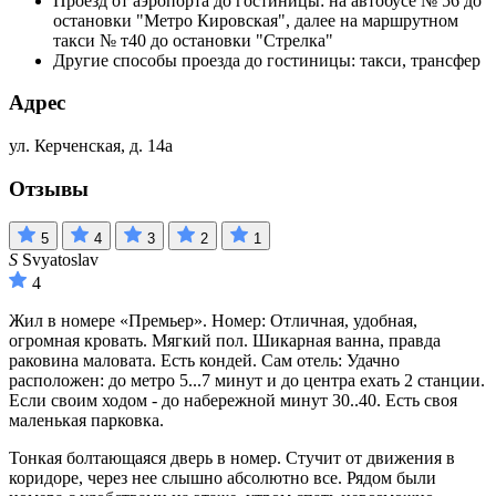
Проезд от аэропорта до гостиницы: на автобусе № 56 до
остановки "Метро Кировская", далее на маршрутном
такси № т40 до остановки "Стрелка"
Другие способы проезда до гостиницы: такси, трансфер
Адрес
ул. Керченская, д. 14а
Отзывы
5
4
3
2
1
S
Svyatoslav
4
Жил в номере «Премьер». Номер: Отличная, удобная,
огромная кровать. Мягкий пол. Шикарная ванна, правда
раковина маловата. Есть кондей. Сам отель: Удачно
расположен: до метро 5...7 минут и до центра ехать 2 станции.
Если своим ходом - до набережной минут 30..40. Есть своя
маленькая парковка.
Тонкая болтающаяся дверь в номер. Стучит от движения в
коридоре, через нее слышно абсолютно все. Рядом были