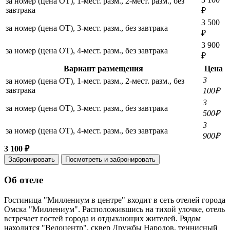
за номер (цена ОТ), 1-мест. разм., 2-мест. разм., без
завтрака
₽
3 500
за номер (цена ОТ), 3-мест. разм., без завтрака
₽
3 900
за номер (цена ОТ), 4-мест. разм., без завтрака
₽
Вариант размещения
Цена
3
за номер (цена ОТ), 1-мест. разм., 2-мест. разм., без
завтрака
100₽
3
за номер (цена ОТ), 3-мест. разм., без завтрака
500₽
3
за номер (цена ОТ), 4-мест. разм., без завтрака
900₽
3 100 ₽
Забронировать
Посмотреть и забронировать
Об отеле
Гостиница "Миллениум в центре" входит в сеть отелей города
Омска "Миллениум". Расположившись на тихой улочке, отель
встречает гостей города и отдыхающих жителей. Рядом
находится "Велоцентр", сквер Дружбы Народов, теннисный