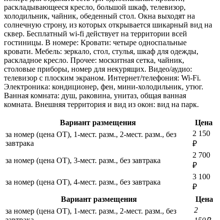
раскладывающееся кресло, большой шкаф, телевизор,
холодильник, чайник, обеденный стол. Окна выходят на
солнечную строну, из которых открывается шикарный вид на
сквер. Бесплатный wi-fi действует на территории всей
гостиницы. В номере: Кровати: четыре односпальные
кровати. Мебель: зеркало, стол, стулья, шкаф для одежды,
раскладное кресло. Прочее: москитная сетка, чайник,
столовые приборы, номер для некурящих. Видео/аудио:
телевизор с плоским экраном. Интернет/телефония: Wi-Fi.
Электроника: кондиционер, фен, мини-холодильник, утюг.
Ванная комната: душ, раковина, унитаз, общая ванная
комната. Внешняя территория и вид из окон: вид на парк.
Вариант размещения
Цена
2 150
за номер (цена ОТ), 1-мест. разм., 2-мест. разм., без
завтрака
₽
2 700
за номер (цена ОТ), 3-мест. разм., без завтрака
₽
3 100
за номер (цена ОТ), 4-мест. разм., без завтрака
₽
Вариант размещения
Цена
2
за номер (цена ОТ), 1-мест. разм., 2-мест. разм., без
завтрака