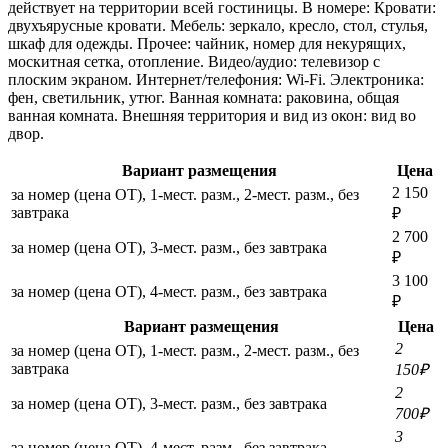
действует на территории всей гостиницы. В номере: Кровати:
двухъярусные кровати. Мебель: зеркало, кресло, стол, стулья,
шкаф для одежды. Прочее: чайник, номер для некурящих,
москитная сетка, отопление. Видео/аудио: телевизор с
плоским экраном. Интернет/телефония: Wi-Fi. Электроника:
фен, светильник, утюг. Ванная комната: раковина, общая
ванная комната. Внешняя территория и вид из окон: вид во
двор.
Вариант размещения
Цена
2 150
за номер (цена ОТ), 1-мест. разм., 2-мест. разм., без
завтрака
₽
2 700
за номер (цена ОТ), 3-мест. разм., без завтрака
₽
3 100
за номер (цена ОТ), 4-мест. разм., без завтрака
₽
Вариант размещения
Цена
2
за номер (цена ОТ), 1-мест. разм., 2-мест. разм., без
завтрака
150₽
2
за номер (цена ОТ), 3-мест. разм., без завтрака
700₽
3
за номер (цена ОТ), 4-мест. разм., без завтрака