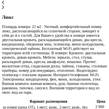
Люкс
Площадь номера: 22 м2 . Уютный, комфортабельный номер
люкс, располагающийся на солнечной стороне, вмещает в
себя до 4-х гостей. Для Вашего удобства в номере имеется
двуспальная кровать, раскладывающийся диван, два кресла,
кондиционер, обеденная зона, телевизор, мини-холодильник,
электрический чайник. Бесплатный Wi-Fi действует на
территории всей гостиницы. В номере: Кровати: двуспальная
кровать, диван-кровать. Мебель: зеркало, стол, стулья,
раскладной диван, кресла, шкаф-купе, вешалки. Прочее:
москитная сетка, гладильная доска, чайник, стаканы, столовые
приборы, номер для некурящих, отопление. Видео/аудио:
телевизор с плоским экраном. Интернет/телефония: Wi-Fi.
Электроника: кондиционер, фен, мини, холодильник, утюг.
Ванная комната: ванная комната, душ, банные полотенца,
раковина, тапочки, санузел. Внешняя территория и вид из
окон: вид на парк.
Вариант размещения
Цена
2 900
за номер (цена ОТ), 1-мест. разм., 2-мест. разм., без