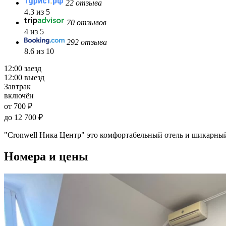
22 отзыва
4.3 из 5
70 отзывов
4 из 5
292 отзыва
8.6 из 10
12:00 заезд
12:00 выезд
Завтрак
включён
от 700 ₽
до 12 700 ₽
"Cronwell Ника Центр" это комфортабельный отель и шикарный
Номера и цены