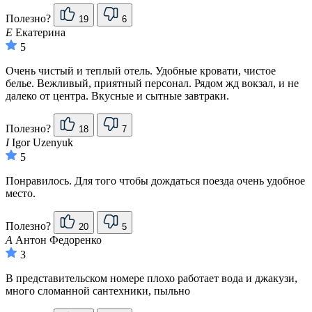
Полезно?
19
6
Е
Екатерина
5
Очень чистый и теплый отель. Удобные кровати, чистое
белье. Вежливый, приятный персонал. Рядом жд вокзал, и не
далеко от центра. Вкусные и сытные завтраки.
Полезно?
18
7
I
Igor Uzenyuk
5
Понравилось. Для того чтобы дождаться поезда очень удобное
место.
Полезно?
20
5
А
Антон Федоренко
3
В представительском номере плохо работает вода и джакузи,
много сломанной сантехники, пыльно