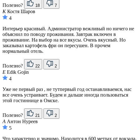
Полезно?
18
7
К
Костя Шаров
4
Интерьер красивый. Администратор вежливый но ничего не
объяснил по поводу проживания. Завтрак включен в
проживание. На выбор на все вкусы. Очень вкусный. Но
заказывал картофель фри он пересушен. В прочем
нормальный отель.
Полезно?
22
2
E
Edik Gojin
4
Уже не первый раз , не тутпервый год останавливаемся, нас
все очень устраивает. Будем и дальше иногда пользоваться
этой гостиннице в Омске.
Полезно?
21
2
А
Антон Нуреев
5
Что характерно и значимо. Находится в 600 метрах от вокзала.