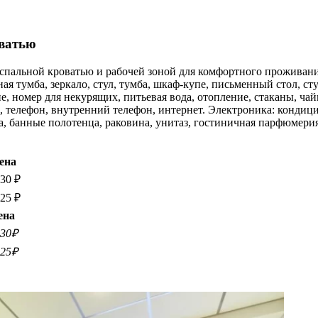
оватью
пальной кроватью и рабочей зоной для комфортного проживания 
ая тумба, зеркало, стул, тумба, шкаф-купе, письменный стол, ст
, номер для некурящих, питьевая вода, отопление, стаканы, чай
i, телефон, внутренний телефон, интернет. Электроника: кондиц
а, банные полотенца, раковина, унитаз, гостиничная парфюмерия
ена
230 ₽
825 ₽
ена
230₽
825₽