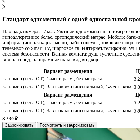
Стандарт одноместный с одной односпальной кр
Площадь номера: 17 м2 . Уютный однокомнатный номер с однос
гипоаллергенное белье, ортопедический матрас. Мебель: багажн
информационная карта, меню, набор посуды, ковровое покрытие
телевизор со Smart TV, цифровое тв. Интернет/телефония: Wi-F
система безопасности. Ванная комната: душ, туалетные средств
вид на город, панорамные окна, вид во двор.
Вариант размещения
Ц
за номер (цена ОТ), 1-мест. разм., без завтрака
3 
за номер (цена ОТ), Завтрак континентальный, 1-мест. разм.
3 
Вариант размещения
Ц
за номер (цена ОТ), 1-мест. разм., без завтрака
3 
за номер (цена ОТ), Завтрак континентальный, 1-мест. разм.
3 
3 230 ₽
Забронировать
Посмотреть и забронировать