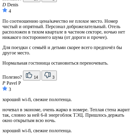
D
Denis
4
По соотношению цена/качество не плохое место. Номер
чистый и опрятный. Персонал доброжелательный. Отель
расположен в тихом квартале в частном секторе, ночью нет
никакого постороннего шума (от дороги и прочее).
Для поездки с семьёй и детьми скорее всего предпочёл бы
другое место.
Нормальная гостиница остановиться переночевать.
Полезно?
14
3
P
Pavel Р
3
хороший wi-fi, свежие полотенца.
ночевал в экономе, очень жарко в номере. Теплая стена жарит
так, словно за ней 6-й энергоблок ТЭЦ. Пришлось держать
окно открытым всю ночь.
хороший wi-fi, свежие полотенца.