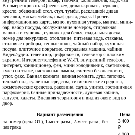
внутренний телефон, шкаф, тапочки, халат,мебель, вода, чай.
В номере: кровать «Queen size», диван-кровать, зеркало,
кресло, обеденный стол, стул, тумбы, раскладной диван,
вешалки, мягкая мебель, шкаф для одежды. Прочее:
информационная карта, меню, кухонная утварь, мангал, мини-
бар, набор посуды, обслуживание номеров, стиральная
машина и сушилка, сушилка для белья, гладильная доска,
номер для некурящих, отопление, питьевая вода, стаканы,
столовые приборы, теплые полы, чайный набор, кухонная
посуда, плиточное покрытие, стиральная машина, чайник.
Видео/аудио: телевизор, цифровое тв, телевизор с плоским
экраном. Интернет/телефония: Wi-Fi, внутренний телефон,
интернет, кондиционер, фен, мини-холодильник, светильник,
кулер на этаже, настольные лампы, система безопасности,
утюг, факс. Ванная комната: ванная комната, душ, тапочки,
теплый пол, туалетные средства, гигиенические средства,
косметические средства, раковина, сауна, унитаз, гостиничная
парфюмерия, банные принадлежности, душевая кабина,
санузел, халаты. Внешняя территория и вид из окон: вид во
двор.
Вариант размещения
Цена
3 400
за номер (цена ОТ), 1-мест. разм., 2-мест. разм., без
завтрака
₽
4 000