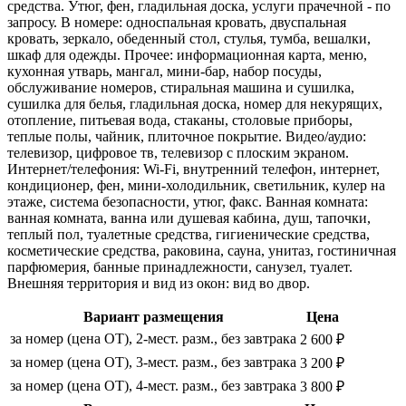
средства. Утюг, фен, гладильная доска, услуги прачечной - по
запросу. В номере: односпальная кровать, двуспальная
кровать, зеркало, обеденный стол, стулья, тумба, вешалки,
шкаф для одежды. Прочее: информационная карта, меню,
кухонная утварь, мангал, мини-бар, набор посуды,
обслуживание номеров, стиральная машина и сушилка,
сушилка для белья, гладильная доска, номер для некурящих,
отопление, питьевая вода, стаканы, столовые приборы,
теплые полы, чайник, плиточное покрытие. Видео/аудио:
телевизор, цифровое тв, телевизор с плоским экраном.
Интернет/телефония: Wi-Fi, внутренний телефон, интернет,
кондиционер, фен, мини-холодильник, светильник, кулер на
этаже, система безопасности, утюг, факс. Ванная комната:
ванная комната, ванна или душевая кабина, душ, тапочки,
теплый пол, туалетные средства, гигиенические средства,
косметические средства, раковина, сауна, унитаз, гостиничная
парфюмерия, банные принадлежности, санузел, туалет.
Внешняя территория и вид из окон: вид во двор.
Вариант размещения
Цена
за номер (цена ОТ), 2-мест. разм., без завтрака
2 600 ₽
за номер (цена ОТ), 3-мест. разм., без завтрака
3 200 ₽
за номер (цена ОТ), 4-мест. разм., без завтрака
3 800 ₽