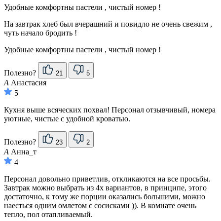
Удобные комфортны пастели , чистый номер !
На завтрак хлеб был вчерашний и повидло не очень свежим ,
чуть начало бродить !
Удобные комфортны пастели , чистый номер !
Полезно?
21
5
А
Анастасия
5
Кухня выше всяческих похвал! Персонал отзывчивый, номера
уютные, чистые с удобной кроватью.
Полезно?
23
2
А
Анна_т
4
Персонал довольно приветлив, откликаются на все просьбы.
Завтрак можно выбрать из 4х вариантов, в принципе, этого
достаточно, к тому же порции оказались большими, можно
наесться одним омлетом с сосисками )). В комнате очень
тепло, пол отапливаемый.