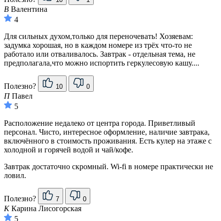
В
Валентина
4
Для сильных духом,только для переночевать! Хозяевам:
задумка хорошая, но в каждом номере из трёх что-то не
работало или отваливалось. Завтрак - отдельная тема, не
предполагала,что можно испортить геркулесовую кашу....
Полезно?
10
0
П
Павел
5
Расположение недалеко от центра города. Приветливый
персонал. Чисто, интересное оформление, наличие завтрака,
включённого в стоимость проживания. Есть кулер на этаже с
холодной и горячей водой и чай/кофе.
Завтрак достаточно скромный. Wi-fi в номере практически не
ловил.
Полезно?
7
0
К
Карина Лисогорская
5