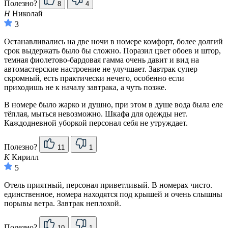
Полезно?
8
4
Н
Николай
3
Останавливались на две ночи в номере комфорт, более долгий
срок выдержать было бы сложно. Поразил цвет обоев и штор,
темная фиолетово-бардовая гамма очень давит и вид на
автомастерские настроение не улучшает. Завтрак супер
скромный, есть практически нечего, особенно если
приходишь не к началу завтрака, а чуть позже.
В номере было жарко и душно, при этом в душе вода была еле
тёплая, мыться невозможно. Шкафа для одежды нет.
Каждодневной уборкой персонал себя не утруждает.
Полезно?
11
1
К
Кирилл
5
Отель приятный, персонал приветливый. В номерах чисто.
единственное, номера находятся под крышей и очень слышны
порывы ветра. Завтрак неплохой.
Полезно?
10
1