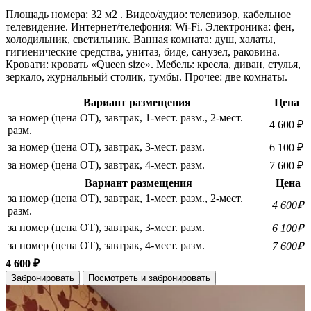
Площадь номера: 32 м2 . Видео/аудио: телевизор, кабельное
телевидение. Интернет/телефония: Wi-Fi. Электроника: фен,
холодильник, светильник. Ванная комната: душ, халаты,
гигиенические средства, унитаз, биде, санузел, раковина.
Кровати: кровать «Queen size». Мебель: кресла, диван, стулья,
зеркало, журнальный столик, тумбы. Прочее: две комнаты.
Вариант размещения
Цена
за номер (цена ОТ), завтрак, 1-мест. разм., 2-мест.
4 600 ₽
разм.
за номер (цена ОТ), завтрак, 3-мест. разм.
6 100 ₽
за номер (цена ОТ), завтрак, 4-мест. разм.
7 600 ₽
Вариант размещения
Цена
за номер (цена ОТ), завтрак, 1-мест. разм., 2-мест.
4 600₽
разм.
за номер (цена ОТ), завтрак, 3-мест. разм.
6 100₽
за номер (цена ОТ), завтрак, 4-мест. разм.
7 600₽
4 600 ₽
Забронировать
Посмотреть и забронировать