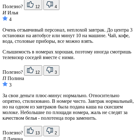
Полезно?
12
4
И
Илья
4
Очень отзывчивый персонал, неплохой завтрак. До центра 3
остановки на автобусе или минут 10 на машине. Чай, кофе,
вода, столовые приборы, все можно взять.
Слышимость в номерах хорошая, поэтому иногда смотришь
телевизор соседей вместе с ними.
Полезно?
12
3
П
Полина
3
За свои деньги плюс-минус нормально. Относительно
опрятно, стилизовано. В номере чисто. Завтрак нормальный,
но на одном из завтраков была подана каша на скисшем
молоке. Небольшие по площади номера, жаль не следят за
качеством белья - полотенца пора заменить.
Полезно?
13
2
Д
Дарина