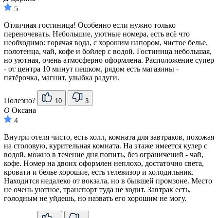
5
Отличная гостиница! Особенно если нужно только
переночевать. Небольшие, уютные номера, есть всё что
необходимо: горячая вода, с хорошим напором, чистое белье,
полотенца, чай, кофе и бойлер с водой. Гостиница небольшая,
но уютная, очень атмосферно оформлена. Расположение супер
- от центра 10 минут пешком, рядом есть магазины -
пятёрочка, магнит, улыбка радуги.
Полезно?
10
3
О
Оксана
4
Внутри отеля чисто, есть холл, комната для завтраков, похожая
на столовую, курительная комната. На этаже имеется кулер с
водой, можно в течение дня попить, без ограничений - чай,
кофе. Номер на двоих оформлен неплохо, достаточно света,
кровати и белье хорошие, есть телевизор и холодильник.
Находится недалеко от вокзала, но в бывшей промзоне. Место
не очень уютное, транспорт туда не ходит. Завтрак есть,
голодным не уйдешь, но назвать его хорошим не могу.