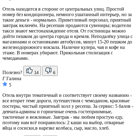
Отель находится в стороне от центральных улиц. Простой
номер без кондиционера, немного ушатанный интерьер, но за
такие деньги - нормально. Приветливый персонал, приятный
завтрак включён. На ресепшн продаются сувениры; водители
такси знают местонахождение отеля. От гостиницы можно
дойти пешком до центра города и кремля. Неподалёку улица с
магазинами и остановками автобусов, минут 15-20 пешком до
железнодорожного вокзала. Наличие кулера, чая и кофе на
этаже. В номерах убирают. Прикольная стилизация с
чемоданами.
Полезно?
14
6
Г
Галина
5
Отель внутри тематичный и соответствует своему названию -
все вторит теме дороги, путешествия с чемоданом, красивые
постеры, чистый приятный холл у ресепш. За сервис: 5 балов -
девчата-админы и горничные очень гостеприимные,
тактичные и вежливые. Завтрак - мы любим простую еду,
поэтому нам всё понравилось: 2 каши на выбор, отварные
яйца и сосиски,в нарезке колбаса, сыр, масло, хлеб.