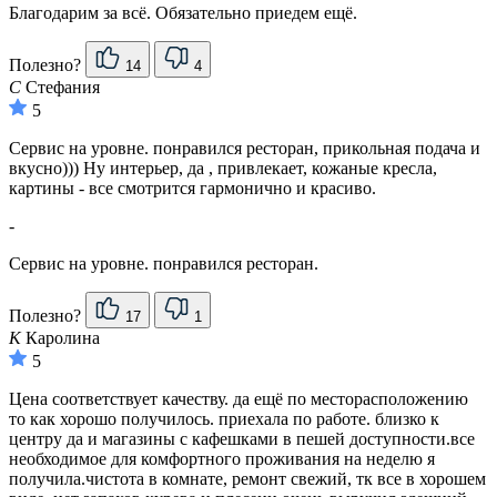
Благодарим за всё. Обязательно приедем ещё.
Полезно?
14
4
С
Стефания
5
Сервис на уровне. понравился ресторан, прикольная подача и
вкусно))) Ну интерьер, да , привлекает, кожаные кресла,
картины - все смотрится гармонично и красиво.
-
Сервис на уровне. понравился ресторан.
Полезно?
17
1
К
Каролина
5
Цена соответствует качеству. да ещё по месторасположению
то как хорошо получилось. приехала по работе. близко к
центру да и магазины с кафешками в пешей доступности.все
необходимое для комфортного проживания на неделю я
получила.чистота в комнате, ремонт свежий, тк все в хорошем