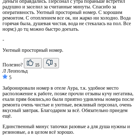
Деньги оправдались. Персонал с утра пораньше встретил
радушно и заселил за считанные минуты. Спасибо за
оперативность. Уютный просторный номер. С хорошим
ремонтом. С отоплением все ок, ни жарко ни холодно. Вода
горячая была, душевая чистая, вода не стекалась на пол. Все
норм;) до тц можно быстро доехать.
-
Уютный просторный номер.
Полезно?
15
3
Л
Леопольд
5
Забронировали номер в отеле Аура, т.к. удобное место
расположение к работе, позже прочли отзывы кучу негатива,
ехали прям боялись,но были приятно удивлены номера после
ремонта очень чистые и уютные, вежливый персонал, очень
вкусный завтрак. Благодарим за всё. Обязательно приедем
ещё.
Единственный минус тапочки разовые а для душа нужны и
резиновые, а в целом всё хорошо.