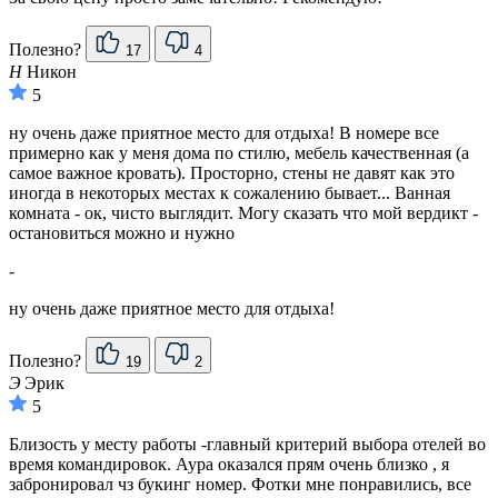
Полезно?
17
4
Н
Никон
5
ну очень даже приятное место для отдыха! В номере все
примерно как у меня дома по стилю, мебель качественная (а
самое важное кровать). Просторно, стены не давят как это
иногда в некоторых местах к сожалению бывает... Ванная
комната - ок, чисто выглядит. Могу сказать что мой вердикт -
остановиться можно и нужно
-
ну очень даже приятное место для отдыха!
Полезно?
19
2
Э
Эрик
5
Близость у месту работы -главный критерий выбора отелей во
время командировок. Аура оказался прям очень близко , я
забронировал чз букинг номер. Фотки мне понравились, все