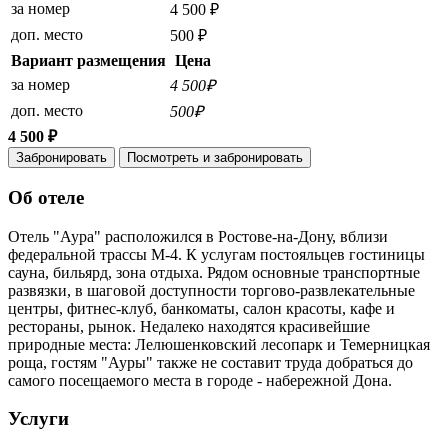
за номер
4 500 ₽
доп. место
500 ₽
Вариант размещения
Цена
за номер
4 500₽
доп. место
500₽
4 500 ₽
Забронировать
Посмотреть и забронировать
Об отеле
Отель "Аура" расположился в Ростове-на-Дону, вблизи
федеральной трассы М-4. К услугам постояльцев гостиницы
сауна, бильярд, зона отдыха. Рядом основные транспортные
развязки, в шаговой доступности торгово-развлекательные
центры, фитнес-клуб, банкоматы, салон красоты, кафе и
рестораны, рынок. Недалеко находятся красивейшие
природные места: Лелюшенковский лесопарк и Темерницкая
роща, гостям "Ауры" также не составит труда добраться до
самого посещаемого места в городе - набережной Дона.
Услуги