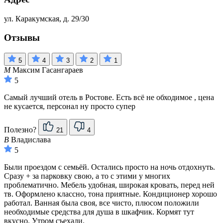
ул. Каракумская, д. 29/30
Отзывы
5
4
3
2
1
М
Максим Гасангараев
5
Самый лучший отель в Ростове. Есть всё не обходимое , цена
не кусается, персонал ну просто супер
Полезно?
21
4
В
Владислава
5
Были проездом с семьёй. Остались просто на ночь отдохнуть.
Сразу + за парковку свою, а то с этими у многих
проблематично. Мебель удобная, широкая кровать, перед ней
тв. Оформлено классно, тона приятные. Кондиционер хорошо
работал. Ванная была своя, все чисто, плюсом положили
необходимые средства для душа в шкафчик. Кормят тут
вкусно. Утром съехали.