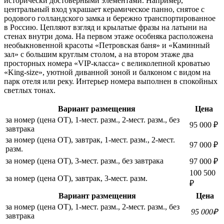
исторически достоверными элементами. Например,
центральный вход украшает керамическое панно, снятое с
родового голландского замка и бережно транспортированное
в Россию. Цепляют взгляд и крылатые фразы на латыни на
стенах внутри дома. На первом этаже особняка расположена
необыкновенной красоты «Петровская баня» и «Каминный
зал» c большим круглым столом, а на втором этаже два
просторных номера «VIP-класса» с великолепной кроватью
«King-size», уютной диванной зоной и балконом с видом на
парк отеля или реку. Интерьер номера выполнен в спокойных
светлых тонах.
Вариант размещения
Цена
за номер (цена ОТ), 1-мест. разм., 2-мест. разм., без
95 000 ₽
завтрака
за номер (цена ОТ), завтрак, 1-мест. разм., 2-мест.
97 000 ₽
разм.
за номер (цена ОТ), 3-мест. разм., без завтрака
97 000 ₽
100 500
за номер (цена ОТ), завтрак, 3-мест. разм.
₽
Вариант размещения
Цена
за номер (цена ОТ), 1-мест. разм., 2-мест. разм., без
95 000₽
завтрака