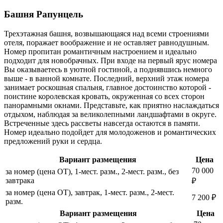
Башня Рапунцель
Трехэтажная башня, возвышающаяся над всеми строениями
отеля, поражает воображение и не оставляет равнодушным.
Номер пропитан романтичным настроением и идеально
подходит для новобрачных. При входе на первый ярус номера
Вы оказываетесь в уютной гостиной, а поднявшись немного
выше - в ванной комнате. Последний, верхний этаж номера
занимает роскошная спальня, главное достоинство которой -
поистине королевская кровать, окруженная со всех сторон
панорамными окнами. Представьте, как приятно наслаждаться
отдыхом, наблюдая за великолепными ландшафтами в округе.
Встреченные здесь рассветы навсегда остаются в памяти.
Номер идеально подойдет для молодоженов и романтических
предложений руки и сердца.
Вариант размещения
Цена
70 000
за номер (цена ОТ), 1-мест. разм., 2-мест. разм., без
завтрака
₽
за номер (цена ОТ), завтрак, 1-мест. разм., 2-мест.
7 200 ₽
разм.
Вариант размещения
Цена