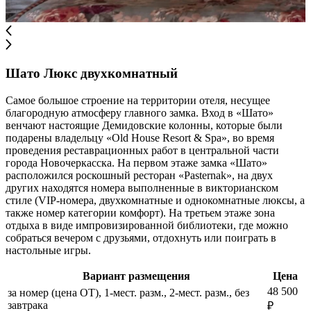
Шато Люкс двухкомнатный
Самое большое строение на территории отеля, несущее
благородную атмосферу главного замка. Вход в «Шато»
венчают настоящие Демидовские колонны, которые были
подарены владельцу «Old House Resort & Spa», во время
проведения реставрационных работ в центральной части
города Новочеркасска. На первом этаже замка «Шато»
расположился роскошный ресторан «Pasternak», на двух
других находятся номера выполненные в викторианском
стиле (VIP-номера, двухкомнатные и однокомнатные люксы, а
также номер категории комфорт). На третьем этаже зона
отдыха в виде импровизированной библиотеки, где можно
собраться вечером с друзьями, отдохнуть или поиграть в
настольные игры.
Вариант размещения
Цена
48 500
за номер (цена ОТ), 1-мест. разм., 2-мест. разм., без
завтрака
₽