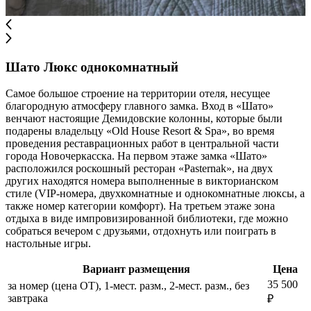
Шато Люкс однокомнатный
Самое большое строение на территории отеля, несущее
благородную атмосферу главного замка. Вход в «Шато»
венчают настоящие Демидовские колонны, которые были
подарены владельцу «Old House Resort & Spa», во время
проведения реставрационных работ в центральной части
города Новочеркасска. На первом этаже замка «Шато»
расположился роскошный ресторан «Pasternak», на двух
других находятся номера выполненные в викторианском
стиле (VIP-номера, двухкомнатные и однокомнатные люксы, а
также номер категории комфорт). На третьем этаже зона
отдыха в виде импровизированной библиотеки, где можно
собраться вечером с друзьями, отдохнуть или поиграть в
настольные игры.
Вариант размещения
Цена
35 500
за номер (цена ОТ), 1-мест. разм., 2-мест. разм., без
завтрака
₽