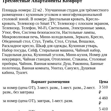
Трехместные Апартаменты Комфорт
Площадь номера: 22 м2 . Улучшенная студия для трёхместного
размещения с кухонным уголком и многофункциональной
столовой зоной. В номере: Двуспальная кровать, Кресло-
кровать, Телевизор со Smart TV, Телевизор с плоским экраном,
Телевизор, Телефон, Wi-Fi, Светильник, Электронные замки,
Утюг, Фен, Система безопасности, Настольные лампы,
Микроволновая печь, Мини-холодильник, Зеркало, Кресло,
Обеденный стол, Стул, Тумба, Стол, Стулья, Вешалки,
Раскладное кресло, Шкаф для одежды, Кухонная утварь,
Набор посуды, Сейф, Стиральная машина, Чайный набор,
Гладильная доска, Кухонный уголок, Мини-кухня, Номер для
некурящих, Чайная станция, Отопление, Стаканы, Столовые
приборы, Чайник. Ванная комната: Душ, Раковина, Банные
полотенца, Ванная комната, Унитаз, Санузел, Душевая
кабина, Туалет.
Вариант размещения
Цена
3 510
за номер (цена ОТ), 3-мест. разм., 1-мест. разм., 2-мест.
разм., без завтрака
₽
4 460
за номер (цена ОТ), завтрак, 1-мест. разм.
₽
5 410