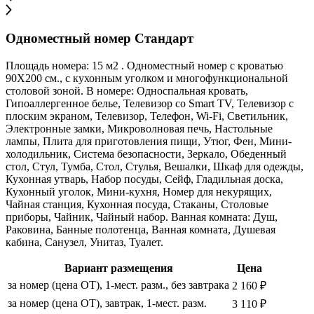
Одноместный номер Стандарт
Площадь номера: 15 м2 . Одноместный номер с кроватью
90Х200 см., с кухонным уголком и многофункциональной
столовой зоной. В номере: Односпальная кровать,
Гипоаллергенное белье, Телевизор со Smart TV, Телевизор с
плоским экраном, Телевизор, Телефон, Wi-Fi, Светильник,
Электронные замки, Микроволновая печь, Настольные
лампы, Плита для приготовления пищи, Утюг, Фен, Мини-
холодильник, Система безопасности, Зеркало, Обеденный
стол, Стул, Тумба, Стол, Стулья, Вешалки, Шкаф для одежды,
Кухонная утварь, Набор посуды, Сейф, Гладильная доска,
Кухонный уголок, Мини-кухня, Номер для некурящих,
Чайная станция, Кухонная посуда, Стаканы, Столовые
приборы, Чайник, Чайный набор. Ванная комната: Душ,
Раковина, Банные полотенца, Ванная комната, Душевая
кабина, Санузел, Унитаз, Туалет.
Вариант размещения
Цена
за номер (цена ОТ), 1-мест. разм., без завтрака
2 160 ₽
за номер (цена ОТ), завтрак, 1-мест. разм.
3 110 ₽