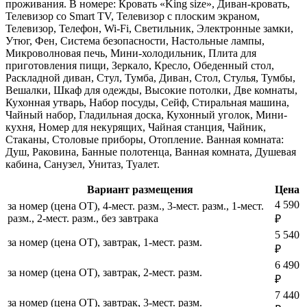
проживания. В номере: Кровать «King size», Диван-кровать,
Телевизор со Smart TV, Телевизор с плоским экраном,
Телевизор, Телефон, Wi-Fi, Светильник, Электронные замки,
Утюг, Фен, Система безопасности, Настольные лампы,
Микроволновая печь, Мини-холодильник, Плита для
приготовления пищи, Зеркало, Кресло, Обеденный стол,
Раскладной диван, Стул, Тумба, Диван, Стол, Стулья, Тумбы,
Вешалки, Шкаф для одежды, Высокие потолки, Две комнаты,
Кухонная утварь, Набор посуды, Сейф, Стиральная машина,
Чайный набор, Гладильная доска, Кухонный уголок, Мини-
кухня, Номер для некурящих, Чайная станция, Чайник,
Стаканы, Столовые приборы, Отопление. Ванная комната:
Душ, Раковина, Банные полотенца, Ванная комната, Душевая
кабина, Санузел, Унитаз, Туалет.
Вариант размещения
Цена
4 590
за номер (цена ОТ), 4-мест. разм., 3-мест. разм., 1-мест.
разм., 2-мест. разм., без завтрака
₽
5 540
за номер (цена ОТ), завтрак, 1-мест. разм.
₽
6 490
за номер (цена ОТ), завтрак, 2-мест. разм.
₽
7 440
за номер (цена ОТ), завтрак, 3-мест. разм.