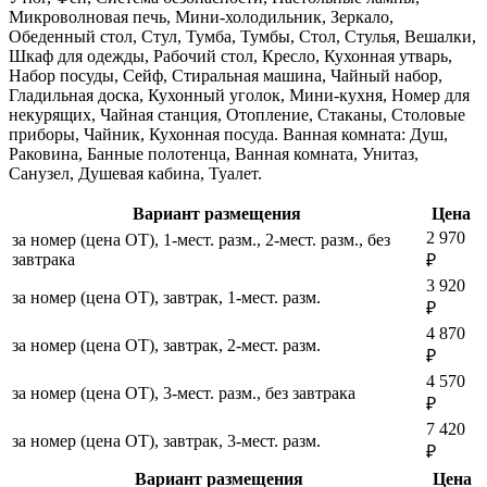
Микроволновая печь, Мини-холодильник, Зеркало,
Обеденный стол, Стул, Тумба, Тумбы, Стол, Стулья, Вешалки,
Шкаф для одежды, Рабочий стол, Кресло, Кухонная утварь,
Набор посуды, Сейф, Стиральная машина, Чайный набор,
Гладильная доска, Кухонный уголок, Мини-кухня, Номер для
некурящих, Чайная станция, Отопление, Стаканы, Столовые
приборы, Чайник, Кухонная посуда. Ванная комната: Душ,
Раковина, Банные полотенца, Ванная комната, Унитаз,
Санузел, Душевая кабина, Туалет.
Вариант размещения
Цена
2 970
за номер (цена ОТ), 1-мест. разм., 2-мест. разм., без
завтрака
₽
3 920
за номер (цена ОТ), завтрак, 1-мест. разм.
₽
4 870
за номер (цена ОТ), завтрак, 2-мест. разм.
₽
4 570
за номер (цена ОТ), 3-мест. разм., без завтрака
₽
7 420
за номер (цена ОТ), завтрак, 3-мест. разм.
₽
Вариант размещения
Цена