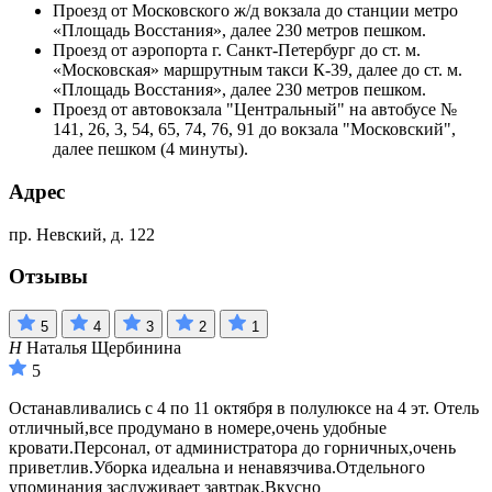
Проезд от Московского ж/д вокзала до станции метро
«Площадь Восстания», далее 230 метров пешком.
Проезд от аэропорта г. Санкт-Петербург до ст. м.
«Московская» маршрутным такси К-39, далее до ст. м.
«Площадь Восстания», далее 230 метров пешком.
Проезд от автовокзала "Центральный" на автобусе №
141, 26, 3, 54, 65, 74, 76, 91 до вокзала "Московский",
далее пешком (4 минуты).
Адрес
пр. Невский, д. 122
Отзывы
5
4
3
2
1
Н
Наталья Щербинина
5
Останавливались с 4 по 11 октября в полулюксе на 4 эт. Отель
отличный,все продумано в номере,очень удобные
кровати.Персонал, от администратора до горничных,очень
приветлив.Уборка идеальна и ненавязчива.Отдельного
упоминания заслуживает завтрак.Вкусно