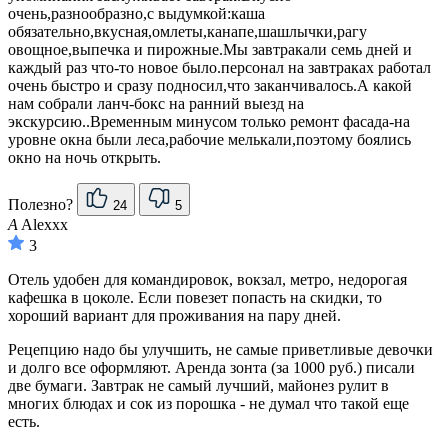
очень,разнообразно,с выдумкой:каша
обязательно,вкусная,омлеты,канапе,шашлычки,рагу
овощное,выпечка и пирожные.Мы завтракали семь дней и
каждый раз что-то новое было.персонал на завтраках работал
очень быстро и сразу подносил,что заканчивалось.А какой
нам собрали ланч-бокс на ранний выезд на
экскурсию..Временным минусом только ремонт фасада-на
уровне окна были леса,рабочие мелькали,поэтому боялись
окно на ночь открыть.
Полезно?
24
5
A
Alexхх
3
Отель удобен для командировок, вокзал, метро, недорогая
кафешка в цоколе. Если повезет попасть на скидки, то
хороший вариант для проживания на пару дней.
Рецепцию надо бы улучшить, не самые приветливые девочки
и долго все оформляют. Аренда зонта (за 1000 руб.) писали
две бумаги. Завтрак не самый лучший, майонез рулит в
многих блюдах и сок из порошка - не думал что такой еще
есть.