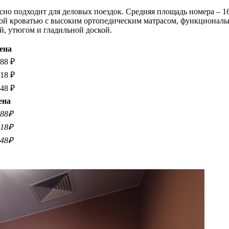
но подходит для деловых поездок. Средняя площадь номера – 16-
ной кроватью с высоким ортопедическим матрасом, функциональн
, утюгом и гладильной доской.
ена
888 ₽
418 ₽
948 ₽
ена
888₽
418₽
948₽