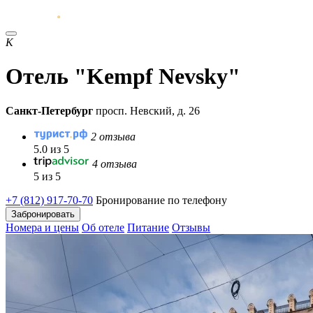
K
Отель "Kempf Nevsky"
Санкт-Петербург
просп. Невский, д. 26
2 отзыва
5.0 из 5
4 отзыва
5 из 5
+7 (812) 917-70-70
Бронирование по телефону
Забронировать
Номера и цены
Об отеле
Питание
Отзывы