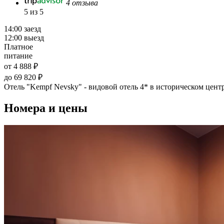
4 отзыва
5 из 5
14:00 заезд
12:00 выезд
Платное
питание
от 4 888 ₽
до 69 820 ₽
Отель "Kempf Nevsky" - видовой отель 4* в историческом цент
Номера и цены