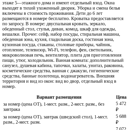
этаже 5—этажного дома и имеют отдельный вход. Окна
выходят в тихий ухоженный дворик. Уборка и смена белья
включены в стоимость проживания. Дети до 6 лет
размещаются в номере бесплатно. Кроватка предоставляется
по запросу. В номере: двуспальная кровать, зеркало,
обеденный стол, стулья, диван, комод, шкаф для одежды,
вешалки. Прочее: сейф, набор посуды, стиральная машина,
обеденная зона, кухня, гладильная доска, гостиная зона,
кухонная посуда, стаканы, столовые приборы, чайник,
отопление, телевизор, Wi-Fi, телефон, фен, светильник,
микроволновая печь, вентилятор, плита для приготовления
пищи, утюг, холодильник. Ванная комната: дополнительный
санузел, душевая кабина, тапочки, халаты, унитаз, раковина,
косметические средства, ванная с джакузи, гигиенические
средства, банные полотенца, водонагреватель. Внешняя
территория и вид из окон: вид во двор, отдельный вход в
номер.
Вариант размещения
Цена
5 472
за номер (цена ОТ), 1-мест. разм., 2-мест. разм., без
завтрака
₽
5 688
за номер (цена ОТ), завтрак (шведский стол), 1-мест.
разм., 2-мест. разм.
₽
7 072