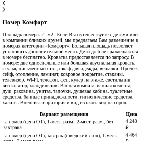
Номер Комфорт
Площадь номера: 21 м2 . Если Вы путешествуете с детьми или
в компании близких друзей, мы предлагаем Вам размещение в
номерах категории «Комфорт». Большая площадь позволяет
установить дополнительное место. Дети до 6 лет размещаются
в номере бесплатно. Кроватка предоставляется по запросу. В
номере: две односпальные или большая двуспальная кровать,
стулья, письменный стол, шкаф для одежды, вешалки. Прочее:
сейф, отопление, ламинат, ковровое покрытие, стаканы,
телевизор, Wi-Fi, телефон, фен, кулер на этаже, светильник,
вентилятор, холодильник. Ванная комната: ванная комната,
душ, раковина, унитаз, тапочки, душевая кабина, туалетные
средства, банные принадлежности, гигиенические средства,
халаты. Внешняя территория и вид из окон: вид на город.
Вариант размещения
Цена
4 248
за номер (цена ОТ), 1-мест. разм., 2-мест. разм., без
завтрака
₽
4 464
за номер (цена ОТ), завтрак (шведский стол), 1-мест.