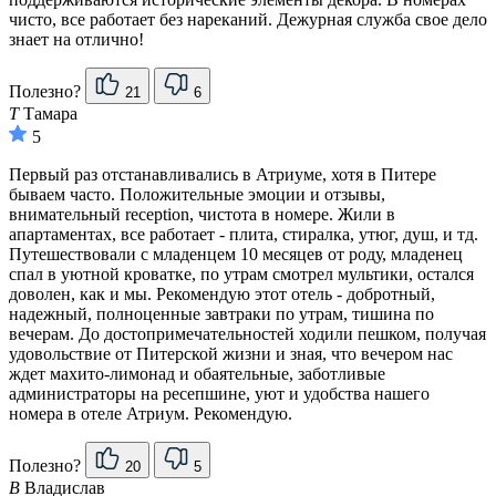
чисто, все работает без нареканий. Дежурная служба свое дело
знает на отлично!
Полезно?
21
6
Т
Тамара
5
Первый раз отстанавливались в Атриуме, хотя в Питере
бываем часто. Положительные эмоции и отзывы,
внимательный reception, чистота в номере. Жили в
апартаментах, все работает - плита, стиралка, утюг, душ, и тд.
Путешествовали с младенцем 10 месяцев от роду, младенец
спал в уютной кроватке, по утрам смотрел мультики, остался
доволен, как и мы. Рекомендую этот отель - добротный,
надежный, полноценные завтраки по утрам, тишина по
вечерам. До достопримечательностей ходили пешком, получая
удовольствие от Питерской жизни и зная, что вечером нас
ждет махито-лимонад и обаятельные, заботливые
администраторы на ресепшине, уют и удобства нашего
номера в отеле Атриум. Рекомендую.
Полезно?
20
5
В
Владислав