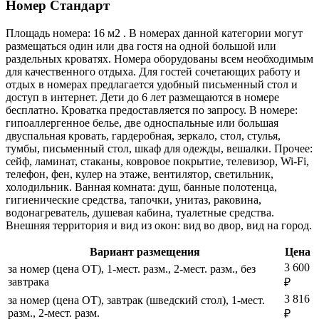
Номер Стандарт
Площадь номера: 16 м2 . В номерах данной категории могут
размещаться один или два гостя на одной большой или
раздельных кроватях. Номера оборудованы всем необходимым
для качественного отдыха. Для гостей сочетающих работу и
отдых в номерах предлагается удобный письменный стол и
доступ в интернет. Дети до 6 лет размещаются в номере
бесплатно. Кроватка предоставляется по запросу. В номере:
гипоаллергенное белье, две односпальные или большая
двуспальная кровать, гардеробная, зеркало, стол, стулья,
тумбы, письменный стол, шкаф для одежды, вешалки. Прочее:
сейф, ламинат, стаканы, ковровое покрытие, телевизор, Wi-Fi,
телефон, фен, кулер на этаже, вентилятор, светильник,
холодильник. Ванная комната: душ, банные полотенца,
гигиенические средства, тапочки, унитаз, раковина,
водонагреватель, душевая кабина, туалетные средства.
Внешняя территория и вид из окон: вид во двор, вид на город.
Вариант размещения
Цена
3 600
за номер (цена ОТ), 1-мест. разм., 2-мест. разм., без
завтрака
₽
3 816
за номер (цена ОТ), завтрак (шведский стол), 1-мест.
разм., 2-мест. разм.
₽