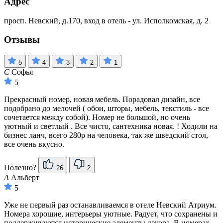
Адрес
просп. Невский, д.170, вход в отель - ул. Исполкомская, д. 2
Отзывы
5
4
3
2
1
С
Софья
5
Прекрасный номер, новая мебель. Порадовал дизайн, все
подобрано до мелочей ( обои, шторы, мебель, текстиль - все
сочетается между собой). Номер не большой, но очень
уютный и светлый . Все чисто, сантехника новая. ! Ходили на
бизнес ланч, всего 280р на человека, так же шведский стол,
все очень вкусно.
Полезно?
26
2
А
Альберт
5
Уже не первый раз останавливаемся в отеле Невский Атриум.
Номера хорошие, интерьеры уютные. Радует, что сохранены и
поддерживаются исторические элементы декора. В номерах