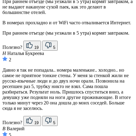
При раннем отъезде (мы уезжали в 5 утра) кормят завтраком, а
не выдают накануне сухой паек, как это делают в
большинстве отелей.
В номерах прохладно и от WiFi часто отваливается Интернет.
При раннем отъезде (мы уезжали в 5 утра) кормят завтраком.
Полезно?
19
5
Н
Наталья Букреева
2
Давно я так не попадала.. номера маленькие.. холодно.. но
самое не приятное тонкие стены. У меня за стенкой жили не
русско-язычные люди и до двух ночи орали. Позвонила на
ресепшен раз 5, трубку никто не взял. Сама пошла
разбираться. Результат ноль. Пришлось спуститься вниз, а
девушку уже подняли на ноги другие проживающие. В итоге
только минут через 20 она дошла до моих соседей. Больше
сюда я не заселюсь.
Полезно?
19
5
В
Валерий
5