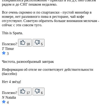
Понравилось расположение - приехал в НГДУ, оно совсем
рядом и до СНГ пешком недалеко.
Все очень скромно и по спартански - пустой минибар в
номере, нет разливного пива в ресторане, чай кофе
отсутствуют. Советую обратить больше внимания мелочам -
сейчас с эти совсем туго.
This is Sparta.
Полезно?
18
5
T
Timur
3
Чистота, разнообразный завтрак
Информация об отеле не соответсвует действительности
(бассейн)
Нет 4 звёзд!
Полезно?
17
6
N
Natalia
4