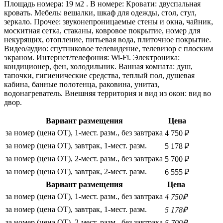
Площадь номера: 19 м2 . В номере: Кровати: двуспальная
кровать. Мебель: вешалки, шкаф для одежды, стол, стул,
зеркало. Прочее: звуконепроницаемые стены и окна, чайник,
москитная сетка, стаканы, ковровое покрытие, номер для
некурящих, отопление, питьевая вода, плиточное покрытие.
Видео/аудио: спутниковое телевидение, телевизор с плоским
экраном. Интернет/телефония: Wi-Fi. Электроника:
кондиционер, фен, холодильник. Ванная комната: душ,
тапочки, гигиенические средства, теплый пол, душевая
кабина, банные полотенца, раковина, унитаз,
водонагреватель. Внешняя территория и вид из окон: вид во
двор.
Вариант размещения
Цена
за номер (цена ОТ), 1-мест. разм., без завтрака
4 750 ₽
за номер (цена ОТ), завтрак, 1-мест. разм.
5 178 ₽
за номер (цена ОТ), 2-мест. разм., без завтрака
5 700 ₽
за номер (цена ОТ), завтрак, 2-мест. разм.
6 555 ₽
Вариант размещения
Цена
за номер (цена ОТ), 1-мест. разм., без завтрака
4 750₽
за номер (цена ОТ), завтрак, 1-мест. разм.
5 178₽
за номер (цена ОТ), 2-мест. разм., без завтрака
5 700₽