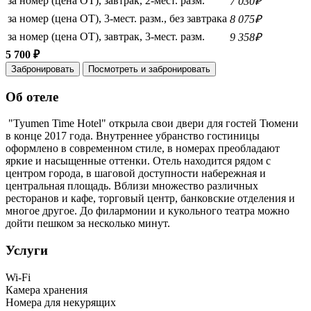
за номер (цена ОТ), завтрак, 2-мест. разм.
7 030₽
за номер (цена ОТ), 3-мест. разм., без завтрака
8 075₽
за номер (цена ОТ), завтрак, 3-мест. разм.
9 358₽
5 700 ₽
Забронировать
Посмотреть и забронировать
Об отеле
"Tyumen Time Hotel" открыла свои двери для гостей Тюмени
в конце 2017 года. Внутреннее убранство гостиницы
оформлено в современном стиле, в номерах преобладают
яркие и насыщенные оттенки. Отель находится рядом с
центром города, в шаговой доступности набережная и
центральная площадь. Вблизи множество различных
ресторанов и кафе, торговый центр, банковские отделения и
многое другое. До филармонии и кукольного театра можно
дойти пешком за несколько минут.
Услуги
Wi-Fi
Камера хранения
Номера для некурящих