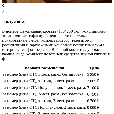
Полулюкс
В номере: двуспальная кровать (180*200 см.); кондиционер;
диван; мягкие пуфики; обеденный стол и стулья
прикроватные тумбы; комод; гардероб; телевизор с
российскими и зарубежными каналами; бесплатный Wi-Fi
интернет; телефон; зеркало. В ванной комнате: душевая
кабина; биде; комплект полотенец; средства личной гигиены;
фен.
Вариант размещения
Цена
за номер (цена ОТ), 1-мест. разм., без завтрака
5 850 ₽
за номер (цена ОТ), завтрак, 1-мест. разм.
7 065 ₽
за номер (цена ОТ), Полупансион, 1-мест. разм.
7 100 ₽
за номер (цена ОТ), 2-мест. разм., без завтрака
6 750 ₽
за номер (цена ОТ), завтрак, 2-мест. разм.
8 700 ₽
за номер (цена ОТ), Полупансион, 2-мест. разм.
9 000 ₽
за номер (цена ОТ), 3-мест. разм., без завтрака