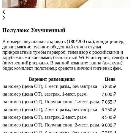
Полулюкс Улучшенный
В номере: двуспальная кровать (180*200 см.); кондиционер;
диван; мягкие пуфики; обеденный стол и стулья
прикроватные тумбы гардероб; телевизор с российскими и
зарубежными каналами; бесплатный Wi-Fi интернет; телефон
(внутренний); зеркало. В ванной комнате: ванна (джакузи);
биде; комплект полотенец; средства личной гигиены; фен.
Вариант размещения
Цена
за номер (цена ОТ), 1-мест. разм., без завтрака
5 850 ₽
за номер (цена ОТ), завтрак, 1-мест. разм.
7 000 ₽
за номер (цена ОТ), Полупансион, 1-мест. разм.
7 065 ₽
за номер (цена ОТ), 2-мест. разм., без завтрака
6 750 ₽
за номер (цена ОТ), завтрак, 2-мест. разм.
8 500 ₽
за номер (цена ОТ), Полупансион, 2-мест. разм.
9 000 ₽
за номер (цена ОТ), 3-мест. разм., без завтрака
7 750 ₽