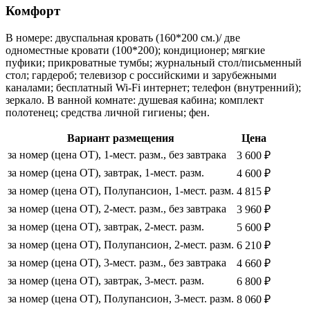
Комфорт
В номере: двуспальная кровать (160*200 см.)/ две
одноместные кровати (100*200); кондиционер; мягкие
пуфики; прикроватные тумбы; журнальный стол/письменный
стол; гардероб; телевизор с российскими и зарубежными
каналами; бесплатный Wi-Fi интернет; телефон (внутренний);
зеркало. В ванной комнате: душевая кабина; комплект
полотенец; средства личной гигиены; фен.
Вариант размещения
Цена
за номер (цена ОТ), 1-мест. разм., без завтрака
3 600 ₽
за номер (цена ОТ), завтрак, 1-мест. разм.
4 600 ₽
за номер (цена ОТ), Полупансион, 1-мест. разм.
4 815 ₽
за номер (цена ОТ), 2-мест. разм., без завтрака
3 960 ₽
за номер (цена ОТ), завтрак, 2-мест. разм.
5 600 ₽
за номер (цена ОТ), Полупансион, 2-мест. разм.
6 210 ₽
за номер (цена ОТ), 3-мест. разм., без завтрака
4 660 ₽
за номер (цена ОТ), завтрак, 3-мест. разм.
6 800 ₽
за номер (цена ОТ), Полупансион, 3-мест. разм.
8 060 ₽