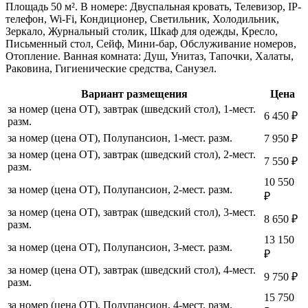
Площадь 50 м². В номере: Двуспальная кровать, Телевизор, IP-
телефон, Wi-Fi, Кондиционер, Светильник, Холодильник,
Зеркало, Журнальный столик, Шкаф для одежды, Кресло,
Письменный стол, Сейф, Мини-бар, Обслуживание номеров,
Отопление. Ванная комната: Душ, Унитаз, Тапочки, Халаты,
Раковина, Гигиенические средства, Санузел.
Вариант размещения
Цена
за номер (цена ОТ), завтрак (шведский стол), 1-мест.
6 450 ₽
разм.
за номер (цена ОТ), Полупансион, 1-мест. разм.
7 950 ₽
за номер (цена ОТ), завтрак (шведский стол), 2-мест.
7 550 ₽
разм.
10 550
за номер (цена ОТ), Полупансион, 2-мест. разм.
₽
за номер (цена ОТ), завтрак (шведский стол), 3-мест.
8 650 ₽
разм.
13 150
за номер (цена ОТ), Полупансион, 3-мест. разм.
₽
за номер (цена ОТ), завтрак (шведский стол), 4-мест.
9 750 ₽
разм.
15 750
за номер (цена ОТ), Полупансион, 4-мест. разм.