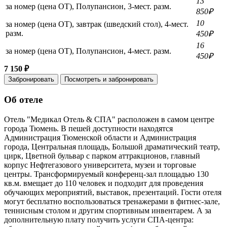
13
за номер (цена ОТ), Полупансион, 3-мест. разм.
850₽
10
за номер (цена ОТ), завтрак (шведский стол), 4-мест.
разм.
450₽
16
за номер (цена ОТ), Полупансион, 4-мест. разм.
450₽
7 150 ₽
Забронировать
Посмотреть и забронировать
Об отеле
Отель "Медикал Отель & СПА" расположен в самом центре
города Тюмень. В пешей доступности находятся
Администрация Тюменской области и Администрация
города, Центральная площадь, Большой драматический театр,
цирк, Цветной бульвар с парком аттракционов, главный
корпус Нефтегазового университета, музеи и торговые
центры. Трансформируемый конференц-зал площадью 130
кв.м. вмещает до 110 человек и подходит для проведения
обучающих мероприятий, выставок, презентаций. Гости отеля
могут бесплатно воспользоваться тренажерами в фитнес-зале,
теннисным столом и другим спортивным инвентарем. А за
дополнительную плату получить услуги СПА-центра: