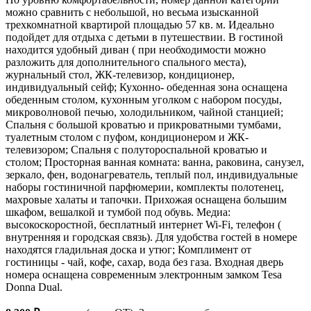
можно сравнить с небольшой, но весьма изысканной
трехкомнатной квартирой площадью 57 кв. м. Идеально
подойдет для отдыха с детьми в путешествии. В гостиной
находится удобный диван ( при необходимости можно
разложить для дополнительного спального места),
журнальный стол, ЖК-телевизор, кондиционер,
индивидуальный сейф; Кухонно- обеденная зона оснащена
обеденным столом, кухонным уголком с набором посуды,
микроволновой печью, холодильником, чайной станцией;
Спальня с большой кроватью и прикроватными тумбами,
туалетным столом с пуфом, кондиционером и ЖК-
телевизором; Спальня с полутороспальной кроватью и
столом; Просторная ванная комната: ванна, раковина, санузел,
зеркало, фен, водонагреватель, теплый пол, индивидуальные
наборы гостиничной парфюмерии, комплекты полотенец,
махровые халаты и тапочки. Прихожая оснащена большим
шкафом, вешалкой и тумбой под обувь. Медиа:
высокоскоростной, бесплатный интернет Wi-Fi, телефон (
внутренняя и городская связь). Для удобства гостей в номере
находятся гладильная доска и утюг; Комплимент от
гостиницы - чай, кофе, сахар, вода без газа. Входная дверь
номера оснащена современным электронным замком Tesa
Donna Dual.