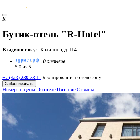
R
Бутик-отель "R-Hotel"
Владивосток
ул. Калинина, д. 114
10 отзывов
5.0 из 5
+7 (423) 239-33-11
Бронирование по телефону
Забронировать
Номера и цены
Об отеле
Питание
Отзывы