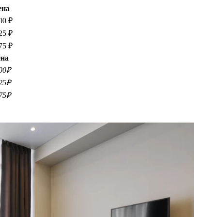
ена
00 ₽
25 ₽
75 ₽
на
00₽
25₽
75₽