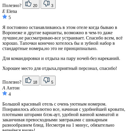
Полезно?
20
3
E
Elena
5
Я постоянно останавливаюсь в этом отеле когда бываю в
Воронеже и другие варианты, возможно в чем-то даже
лучшие,не рассматриваю-все устраивает. Спасибо всем, всё
хорошо. Тапочки конечно хотелось бы и зубной набор в
стандартные номера,но это не принципиально.
Для командировки и отдыха на пару ночей-без нареканий.
Хорошее место для отдыха,приятный персонал, спасибо!
Полезно?
18
5
А
Антон
4
Большой красивый отель с очень уютным номером.
Понравилось абсолютно все, начиная с удобнейшей кровати,
плотными шторами блэк-аут, удобной ванной комнатой и
заканчивая превосходными завтраками с шикарным
разнообразием блюд. Несмотря на 1 минус, обязательно
вернёмся вновь!