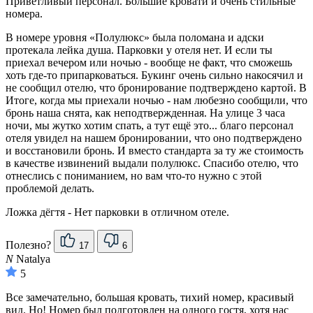
Приветливый персонал. Большие кровати и очень стильные
номера.
В номере уровня «Полулюкс» была поломана и адски
протекала лейка душа. Парковки у отеля нет. И если ты
приехал вечером или ночью - вообще не факт, что сможешь
хоть где-то припарковаться. Букинг очень сильно накосячил и
не сообщил отелю, что бронирование подтверждено картой. В
Итоге, когда мы приехали ночью - нам любезно сообщили, что
бронь наша снята, как неподтвержденная. На улице 3 часа
ночи, мы жутко хотим спать, а тут ещё это... благо персонал
отеля увидел на нашем бронировании, что оно подтверждено
и восстановили бронь. И вместо стандарта за ту же стоимость
в качестве извинений выдали полулюкс. Спасибо отелю, что
отнеслись с пониманием, но вам что-то нужно с этой
проблемой делать.
Ложка дёгтя - Нет парковки в отличном отеле.
Полезно?
17
6
N
Natalya
5
Все замечательно, большая кровать, тихий номер, красивый
вид. Но! Номер был подготовлен на одного гостя, хотя нас