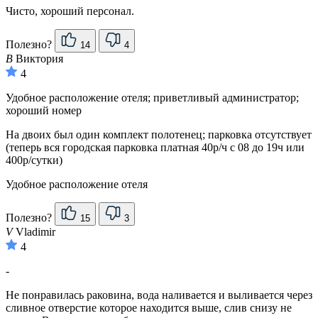
Чисто, хороший персонал.
Полезно?
14
4
В
Виктория
4
Удобное расположение отеля; приветливый администратор;
хороший номер
На двоих был один комплект полотенец; парковка отсутствует
(теперь вся городская парковка платная 40р/ч с 08 до 19ч или
400р/сутки)
Удобное расположение отеля
Полезно?
15
3
V
Vladimir
4
-
Не понравилась раковина, вода наливается и выливается через
сливное отверстие которое находится выше, слив снизу не