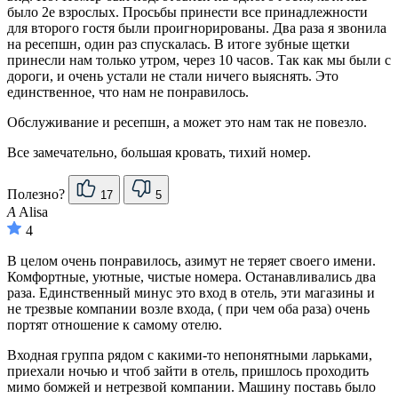
было 2е взрослых. Просьбы принести все принадлежности
для второго гостя были проигнорированы. Два раза я звонила
на ресепшн, один раз спускалась. В итоге зубные щетки
принесли нам только утром, через 10 часов. Так как мы были с
дороги, и очень устали не стали ничего выяснять. Это
единственное, что нам не понравилось.
Обслуживание и ресепшн, а может это нам так не повезло.
Все замечательно, большая кровать, тихий номер.
Полезно?
17
5
A
Alisa
4
В целом очень понравилось, азимут не теряет своего имени.
Комфортные, уютные, чистые номера. Останавливались два
раза. Единственный минус это вход в отель, эти магазины и
не трезвые компании возле входа, ( при чем оба раза) очень
портят отношение к самому отелю.
Входная группа рядом с какими-то непонятными ларьками,
приехали ночью и чтоб зайти в отель, пришлось проходить
мимо бомжей и нетрезвой компании. Машину поставь было