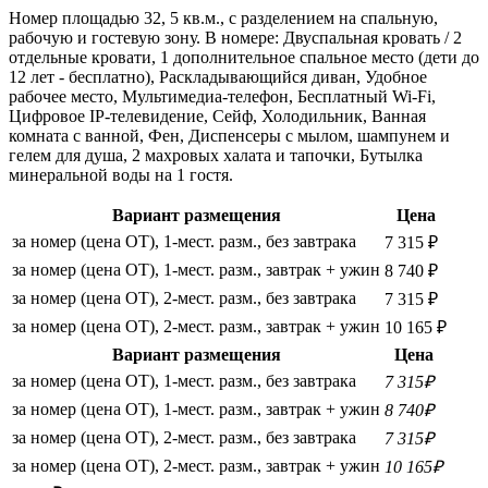
Номер площадью 32, 5 кв.м., с разделением на спальную,
рабочую и гостевую зону. В номере: Двуспальная кровать / 2
отдельные кровати, 1 дополнительное спальное место (дети до
12 лет - бесплатно), Раскладывающийся диван, Удобное
рабочее место, Мультимедиа-телефон, Бесплатный Wi-Fi,
Цифровое IP-телевидение, Сейф, Холодильник, Ванная
комната с ванной, Фен, Диспенсеры с мылом, шампунем и
гелем для душа, 2 махровых халата и тапочки, Бутылка
минеральной воды на 1 гостя.
Вариант размещения
Цена
за номер (цена ОТ), 1-мест. разм., без завтрака
7 315 ₽
за номер (цена ОТ), 1-мест. разм., завтрак + ужин
8 740 ₽
за номер (цена ОТ), 2-мест. разм., без завтрака
7 315 ₽
за номер (цена ОТ), 2-мест. разм., завтрак + ужин
10 165 ₽
Вариант размещения
Цена
за номер (цена ОТ), 1-мест. разм., без завтрака
7 315₽
за номер (цена ОТ), 1-мест. разм., завтрак + ужин
8 740₽
за номер (цена ОТ), 2-мест. разм., без завтрака
7 315₽
за номер (цена ОТ), 2-мест. разм., завтрак + ужин
10 165₽