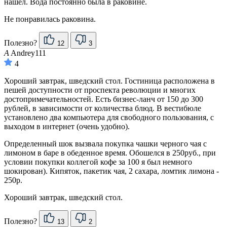
нашел. Вода постоянно была в раковине.
Не понравилась раковина.
Полезно?
12
3
A
Andrey111
4
Хороший завтрак, шведский стол. Гостиница расположена в
пешей доступности от проспекта революции и многих
достопримечательностей. Есть бизнес-ланч от 150 до 300
рублей, в зависимости от количества блюд. В вестибюле
установлено два компьютера для свободного пользования, с
выходом в интернет (очень удобно).
Определенный шок вызвала покупка чашки черного чая с
лимоном в баре в обеденное время. Обошелся в 250руб., при
условии покупки коллегой кофе за 100 я был немного
шокирован). Кипяток, пакетик чая, 2 сахара, ломтик лимона -
250р.
Хороший завтрак, шведский стол.
Полезно?
13
2