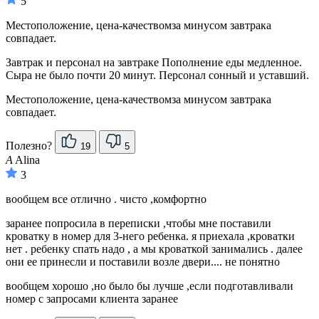
5
Местоположение, цена-качествомза минусом завтрака
совпадает.
Завтрак и персонал на завтраке Пополнение еды медленное.
Сыра не было почти 20 минут. Персонал сонный и уставший.
Местоположение, цена-качествомза минусом завтрака
совпадает.
Полезно?
19
5
A
Alina
3
вообщем все отлично . чисто ,комфортно
заранее попросила в переписки ,чтобы мне поставили
кроватку в номер для 3-него ребенка. я приехала ,кроватки
нет . ребенку спать надо , а мы кроваткой занимались . далее
они ее принесли и поставили возле двери.... не понятно
вообщем хорошо ,но было бы лучше ,если подготавливали
номер с запросами клиента заранее