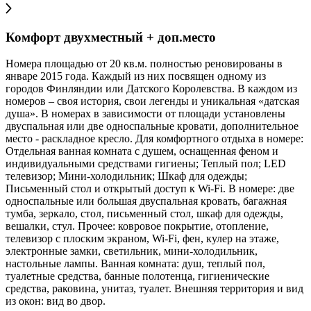
Комфорт двухместный + доп.место
Номера площадью от 20 кв.м. полностью реновированы в
январе 2015 года. Каждый из них посвящен одному из
городов Финляндии или Датского Королевства. В каждом из
номеров – своя история, свои легенды и уникальная «датская
душа». В номерах в зависимости от площади установлены
двуспальная или две односпальные кровати, дополнительное
место - раскладное кресло. Для комфортного отдыха в номере:
Отдельная ванная комната с душем, оснащенная феном и
индивидуальными средствами гигиены; Теплый пол; LED
телевизор; Мини-холодильник; Шкаф для одежды;
Письменный стол и открытый доступ к Wi-Fi. В номере: две
односпальные или большая двуспальная кровать, багажная
тумба, зеркало, стол, письменный стол, шкаф для одежды,
вешалки, стул. Прочее: ковровое покрытие, отопление,
телевизор с плоским экраном, Wi-Fi, фен, кулер на этаже,
электронные замки, светильник, мини-холодильник,
настольные лампы. Ванная комната: душ, теплый пол,
туалетные средства, банные полотенца, гигиенические
средства, раковина, унитаз, туалет. Внешняя территория и вид
из окон: вид во двор.