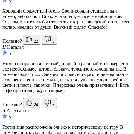
5
Хороший бюджетный отель. Бронировали стандартный
номер, небольшой 16 кв. м, чистый, есть все необходимое.
Отдельно хотелось бы отметить завтрак, шведский стол, всего
полно, наелись от души. Вкусный омлет. Спасибо!
Полезно?
22
8
Н
Наталья
5
Номер понравился, чистый, теплый, красивый интерьер, есть
все необходимое, шторы блэкаут, телевизор, холодильник. В
номере было тихо. Санузел чистый, есть различные варианты
освещения, есть фен, мыло, гель для душа, шампунь, зубные
щетки и паста, тапочки. Пперсонал очень приветливый. Есть
кафе при отеле, вкусно кормят.
Полезно?
24
5
А
Александр
5
Гостиница расположена близко к историческому центру. В
номере чисто, уютно. Завтрак, шведский стол отличный,