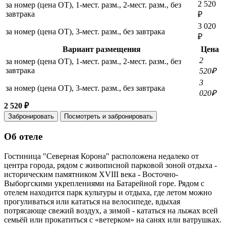
2 520
за номер (цена ОТ), 1-мест. разм., 2-мест. разм., без
завтрака
₽
3 020
за номер (цена ОТ), 3-мест. разм., без завтрака
₽
Вариант размещения
Цена
2
за номер (цена ОТ), 1-мест. разм., 2-мест. разм., без
завтрака
520₽
3
за номер (цена ОТ), 3-мест. разм., без завтрака
020₽
2 520 ₽
Забронировать
Посмотреть и забронировать
Об отеле
Гостиница "Северная Корона" расположена недалеко от
центра города, рядом с живописной парковой зоной отдыха -
историческим памятником XVIII века - Восточно-
Выборгскими укреплениями на Батарейной горе. Рядом с
отелем находится парк культуры и отдыха, где летом можно
прогуливаться или кататься на велосипеде, вдыхая
потрясающе свежий воздух, а зимой - кататься на лыжах всей
семьёй или прокатиться с «ветерком» на санях или ватрушках.