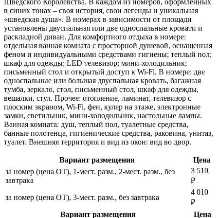
Шведского Королевства. В каждом из номеров, оформленных
в синих тонах – своя история, свои легенды и уникальная
«шведская душа». В номерах в зависимости от площади
установлены двуспальная или две односпальные кровати и
раскладной диван. Для комфортного отдыха в номере:
отдельная ванная комната с просторной душевой, оснащенная
феном и индивидуальными средствами гигиены; теплый пол;
шкаф для одежды; LED телевизор; мини-холодильник;
письменный стол и открытый доступ к Wi-Fi. В номере: две
односпальные или большая двуспальная кровать, багажная
тумба, зеркало, стол, письменный стол, шкаф для одежды,
вешалки, стул. Прочее: отопление, ламинат, телевизор с
плоским экраном, Wi-Fi, фен, кулер на этаже, электронные
замки, светильник, мини-холодильник, настольные лампы.
Ванная комната: душ, теплый пол, туалетные средства,
банные полотенца, гигиенические средства, раковина, унитаз,
туалет. Внешняя территория и вид из окон: вид во двор.
Вариант размещения
Цена
3 510
за номер (цена ОТ), 1-мест. разм., 2-мест. разм., без
завтрака
₽
4 010
за номер (цена ОТ), 3-мест. разм., без завтрака
₽
Вариант размещения
Цена