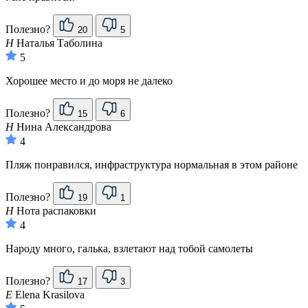
Полезно?
20
5
Н
Наталья Таболина
5
Хорошее место и до моря не далеко
Полезно?
15
6
Н
Нина Александрова
4
Пляж понравился, инфраструктура нормальная в этом районе
Полезно?
19
1
Н
Нота распаковки
4
Народу много, галька, взлетают над тобой самолеты
Полезно?
17
3
E
Elena Krasilova