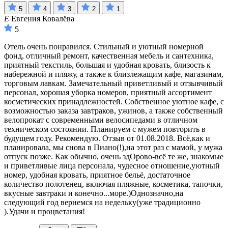
5
4
3
2
1
Е
Евгения Ковалёва
5
Отель очень понравился. Стильный и уютный номерной
фонд, отличный ремонт, качественная мебель и сантехника,
приятный текстиль, большая и удобная кровать, близость к
набережной и пляжу, а также к близлежащим кафе, магазинам,
торговым лавкам. Замечательный приветливый и отзывчивый
персонал, хорошая уборка номеров, приятный ассортимент
косметических принадлежностей. Собственное уютное кафе, с
возможностью заказа завтраков, ужинов, а также собственный
велопрокат с современными велосипедами в отличном
техническом состоянии. Планируем с мужем повторить в
будущем году. Рекомендую. Отзыв от 01.08.2018. Всё,как и
планировала, мы снова в Пиано(!),на этот раз с мамой, у мужа
отпуск позже. Как обычно, очень здОрово-всё те же, знакомые
и приветливые лица персонала, чудесное отношение,уютный
номер, удобная кровать, приятное бельё, достаточное
количество полотенец, включая пляжные, косметика, тапочки,
вкусные завтраки и конечно...море.)Однозначно,на
следующий год вернемся на недельку(уже традиционно
).Удачи и процветания!