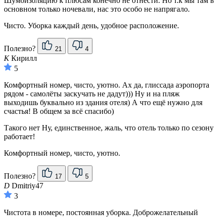
Шумоизоляцию к плюсам конечно не отнести. Но т.к мы там в
основном только ночевали, нас это особо не напрягало.
Чисто. Уборка каждый день, удобное расположение.
Полезно?
21
4
К
Кирилл
5
Комфортный номер, чисто, уютно. Ах да, глиссада аэропорта
рядом - самолёты заскучать не дадут))) Ну и на пляж
выходишь буквально из здания отеля) А что ещё нужно для
счастья! В общем за всё спасибо)
Такого нет Ну, единственное, жаль, что отель только по сезону
работает!
Комфортный номер, чисто, уютно.
Полезно?
17
5
D
Dmitriy47
3
Чистота в номере, постоянная уборка. Доброжелательный