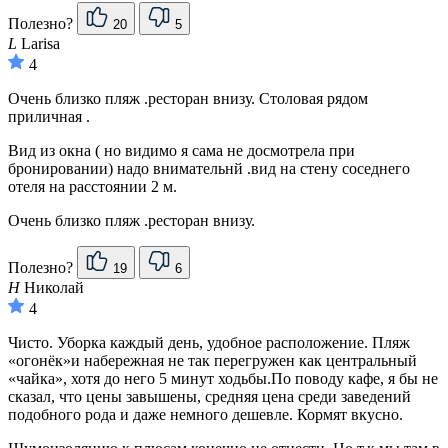
Полезно?
20
5
L
Larisa
4
Очень близко пляж .ресторан внизу. Столовая рядом
приличная .
Вид из окна ( но видимо я сама не досмотрела при
бронировании) надо внимательнй .вид на стену соседнего
отеля на расстоянии 2 м.
Очень близко пляж .ресторан внизу.
Полезно?
19
6
Н
Николай
4
Чисто. Уборка каждый день, удобное расположение. Пляж
«огонёк»и набережная не так перегружен как центральный
«чайка», хотя до него 5 минут ходьбы.По поводу кафе, я бы не
сказал, что цены завышены, средняя цена среди заведений
подобного рода и даже немного дешевле. Кормят вкусно.