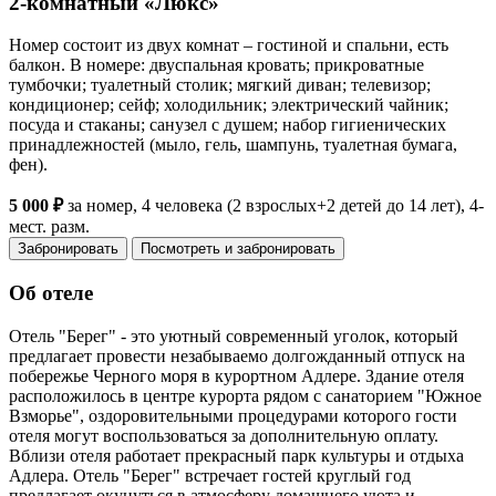
2-комнатный «Люкс»
Номер состоит из двух комнат – гостиной и спальни, есть
балкон. В номере: двуспальная кровать; прикроватные
тумбочки; туалетный столик; мягкий диван; телевизор;
кондиционер; сейф; холодильник; электрический чайник;
посуда и стаканы; санузел с душем; набор гигиенических
принадлежностей (мыло, гель, шампунь, туалетная бумага,
фен).
5 000 ₽
за номер, 4 человека (2 взрослых+2 детей до 14 лет), 4-
мест. разм.
Забронировать
Посмотреть и забронировать
Об отеле
Отель "Берег" - это уютный современный уголок, который
предлагает провести незабываемо долгожданный отпуск на
побережье Черного моря в курортном Адлере. Здание отеля
расположилось в центре курорта рядом с санаторием "Южное
Взморье", оздоровительными процедурами которого гости
отеля могут воспользоваться за дополнительную оплату.
Вблизи отеля работает прекрасный парк культуры и отдыха
Адлера. Отель "Берег" встречает гостей круглый год
предлагает окунуться в атмосферу домашнего уюта и