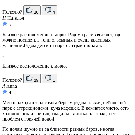
Полезно?
16
4
Н
Наталья
5
Близкое расположение к морю. Рядом красивая аллея, где
можно посидеть в тени огромных и очень красивых
магнолий.Рядом детский парк с аттракционами.
-
Близкое расположение к морю.
Полезно?
19
1
A
Anna
4
Место находится на самом берегу, рядом пляжи, небольшой
парк с аттракционами, куча кафешек. В комнатах чисто, есть
холодильник и чайник, гладильная доска на этаже, нет
проблем с горячей водой.
По ночам шумно из-за близости разных баров, иногда
самолеты летают над головой. Гостиница попросила оплатить