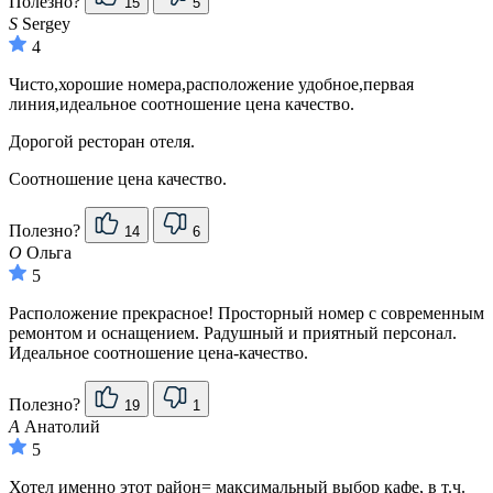
Полезно?
15
5
S
Sergey
4
Чисто,хорошие номера,расположение удобное,первая
линия,идеальное соотношение цена качество.
Дорогой ресторан отеля.
Соотношение цена качество.
Полезно?
14
6
О
Ольга
5
Расположение прекрасное! Просторный номер с современным
ремонтом и оснащением. Радушный и приятный персонал.
Идеальное соотношение цена-качество.
Полезно?
19
1
А
Анатолий
5
Хотел именно этот район= максимальный выбор кафе, в т.ч.