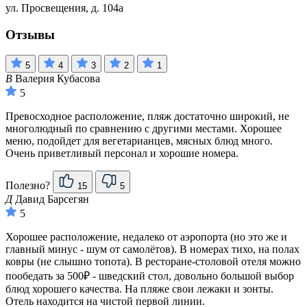
ул. Просвещения, д. 104а
Отзывы
5
4
3
2
1
В
Валерия Кубасова
5
Превосходное расположение, пляж достаточно широкий, не
многолюдный по сравнению с другими местами. Хорошее
меню, подойдет для вегетарианцев, мясных блюд много.
Очень приветливый персонал и хорошие номера.
Полезно?
15
5
Д
Давид Барсегян
5
Хорошее расположение, недалеко от аэропорта (но это же и
главный минус - шум от самолётов). В номерах тихо, на полах
ковры (не слышно топота). В ресторане-столовой отеля можно
пообедать за 500₽ - шведский стол, довольно большой выбор
блюд хорошего качества. На пляже свои лежаки и зонты.
Отель находится на чистой первой линии.