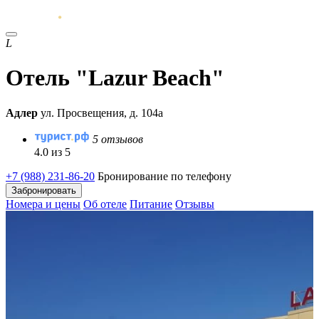
L
Отель "Lazur Beach"
Адлер
ул. Просвещения, д. 104а
5 отзывов
4.0 из 5
+7 (988) 231-86-20
Бронирование по телефону
Забронировать
Номера и цены
Об отеле
Питание
Отзывы