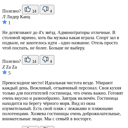
Полезно?
14
4
Л
Лидер Канц
1
Не дотягивают до 4'х звёзд. Админитраторы отличные. В
столовой мрачно, хоть бы музыка какая играла. Спорт зал в
подвале, не захотелось идти - одно название. Отель просто
чтоб поспать, не более. Больше не выберу.
Полезно?
14
4
Z
Za Za
5
Превосходное место! Идеальная чистота везде. Убирают
каждый день. Вежливый, отзывчивый персонал. Своя кухня
только для посетителей гостиницы, что очень важно. Готовят
очень вкусно и разнообразно. Завтрак включён. Гостиница
находится на берегу чёрного моря. Вид из окна
изумительный. Есть свой пляж с лежаками и пляжными
полотенцами. Хозяева гостиницы очень доброжилательные,
внимательные люди. Мы с семьёй в восторге.