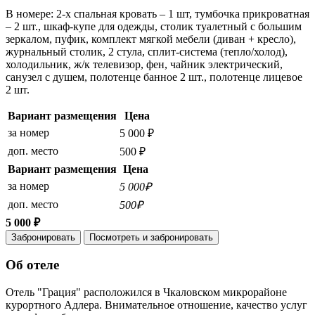
В номере: 2-х спальная кровать – 1 шт, тумбочка прикроватная
– 2 шт., шкаф-купе для одежды, столик туалетный с большим
зеркалом, пуфик, комплект мягкой мебели (диван + кресло),
журнальный столик, 2 стула, сплит-система (тепло/холод),
холодильник, ж/к телевизор, фен, чайник электрический,
санузел с душем, полотенце банное 2 шт., полотенце лицевое
2 шт.
Вариант размещения
Цена
за номер
5 000 ₽
доп. место
500 ₽
Вариант размещения
Цена
за номер
5 000₽
доп. место
500₽
5 000 ₽
Забронировать
Посмотреть и забронировать
Об отеле
Отель "Грация" расположился в Чкаловском микрорайоне
курортного Адлера. Внимательное отношение, качество услуг