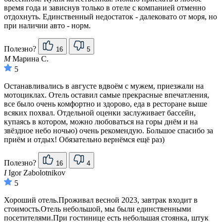
время года и зависнув только в отеле с компанией отменно
отдохнуть. Единственный недостаток - далековато от моря, но
при наличии авто - норм.
Полезно?
16
5
М
Марина С.
5
Останавливались в августе вдвоём с мужем, приезжали на
мотоциклах. Отель оставил самые прекрасные впечатления,
все было очень комфортно и здорово, еда в ресторане выше
всяких похвал. Отдельной оценки заслуживает бассейн,
купаясь в котором, можно любоваться на горы днём и на
звёздное небо ночью) очень рекомендую. Большое спасибо за
приём и отдых! Обязательно вернёмся ещё раз)
Полезно?
16
4
I
Igor Zabolotnikov
5
Хороший отель.Проживал весной 2023, завтрак входит в
стоимость.Отель небольшой, мы были единственными
посетителями.При гостинице есть небольшая стоянка, штук