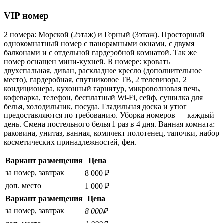
VIP номер
2 номера: Морской (2этаж) и Горный (3этаж). Просторный
однокомнатный номер с панорамными окнами, с двумя
балконами и с отдельной гардеробной комнатой. Так же
номер оснащен мини-кухней. В номере: кровать
двухспальная, диван, раскладное кресло (дополнительное
место), гардеробная, спутниковое ТВ, 2 телевизора, 2
кондиционера, кухонный гарнитур, микроволновая печь,
кофеварка, телефон, бесплатный Wi-Fi, сейф, сушилка для
белья, холодильник, посуда. Гладильная доска и утюг
предоставляются по требованию. Уборка номеров — каждый
день. Смена постельного белья 1 раз в 4 дня. Ванная комната:
раковина, унитаз, ванная, комплект полотенец, тапочки, набор
косметических принадлежностей, фен.
Вариант размещения
Цена
за номер, завтрак
8 000 ₽
доп. место
1 000 ₽
Вариант размещения
Цена
за номер, завтрак
8 000₽