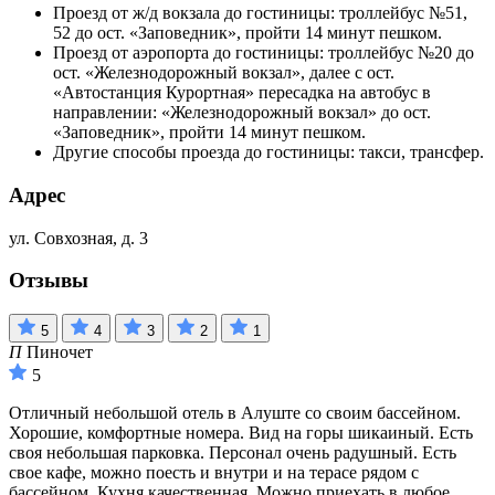
Проезд от ж/д вокзала до гостиницы: троллейбус №51,
52 до ост. «Заповедник», пройти 14 минут пешком.
Проезд от аэропорта до гостиницы: троллейбус №20 до
ост. «Железнодорожный вокзал», далее с ост.
«Автостанция Курортная» пересадка на автобус в
направлении: «Железнодорожный вокзал» до ост.
«Заповедник», пройти 14 минут пешком.
Другие способы проезда до гостиницы: такси, трансфер.
Адрес
ул. Совхозная, д. 3
Отзывы
5
4
3
2
1
П
Пиночет
5
Отличный небольшой отель в Алуште со своим бассейном.
Хорошие, комфортные номера. Вид на горы шикаиный. Есть
своя небольшая парковка. Персонал очень радушный. Есть
свое кафе, можно поесть и внутри и на терасе рядом с
бассейном. Кухня качественная. Можно приехать в любое