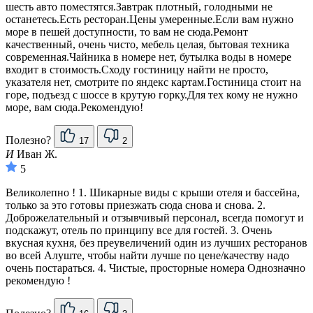
шесть авто поместятся.Завтрак плотный, голодными не
останетесь.Есть ресторан.Цены умеренные.Если вам нужно
море в пешей доступности, то вам не сюда.Ремонт
качественный, очень чисто, мебель целая, бытовая техника
современная.Чайника в номере нет, бутылка воды в номере
входит в стоимость.Сходу гостиницу найти не просто,
указателя нет, смотрите по яндекс картам.Гостиница стоит на
горе, подъезд с шоссе в крутую горку.Для тех кому не нужно
море, вам сюда.Рекомендую!
Полезно?
17
2
И
Иван Ж.
5
Великолепно ! 1. Шикарные виды с крыши отеля и бассейна,
только за это готовы приезжать сюда снова и снова. 2.
Доброжелательный и отзывчивый персонал, всегда помогут и
подскажут, отель по принципу все для гостей. 3. Очень
вкусная кухня, без преувеличений один из лучших ресторанов
во всей Алуште, чтобы найти лучше по цене/качеству надо
очень постараться. 4. Чистые, просторные номера Однозначно
рекомендую !