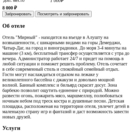
доп. место
1 000₽
8 000 ₽
Забронировать
Посмотреть и забронировать
Об отеле
Отель "Мирный" - находится на въезде в Алушту на
возвышенности, с шикарными видами на горы Демерджи,
Чатыр-Даг, на город и виноградники. До моря 3-4 минуты на
машине (3 км), бесплатный трансфер осуществляется с утра до
вечера. Администратор работает 24/7 и придет на помощь в
любой ситуации и поможет решить проблему. Отель сочетает
в себе современный стиль и спокойный семейный отдых.
Гости могут наслаждаться отдыхом на лежаке у
великолепного бассейна с джакузи и довольно мощной
волной. Банный комплекс и бильярд скрасит досуг. Зона
барбекю позволит ощутить единение с природой. Можно
развести огонь, пожарить мясо, маршмеллоу, полюбоваться
ночным небом под треск костра и душевные песни. Детская
площадка, расположеная на территории отеля, увлечет детей в
маленькую страну игр и фантазий и даст возможность завести
новых друзей.
Услуги