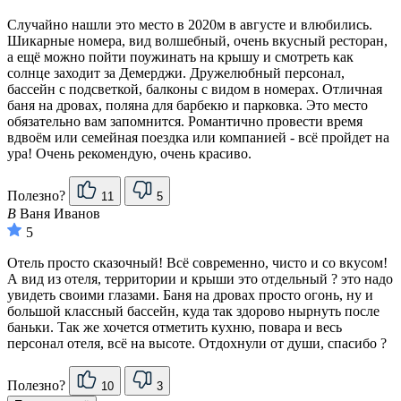
Случайно нашли это место в 2020м в августе и влюбились.
Шикарные номера, вид волшебный, очень вкусный ресторан,
а ещё можно пойти поужинать на крышу и смотреть как
солнце заходит за Демерджи. Дружелюбный персонал,
бассейн с подсветкой, балконы с видом в номерах. Отличная
баня на дровах, поляна для барбекю и парковка. Это место
обязательно вам запомнится. Романтично провести время
вдвоём или семейная поездка или компанией - всё пройдет на
ура! Очень рекомендую, очень красиво.
Полезно?
11
5
В
Ваня Иванов
5
Отель просто сказочный! Всё современно, чисто и со вкусом!
А вид из отеля, территории и крыши это отдельный ? это надо
увидеть своими глазами. Баня на дровах просто огонь, ну и
большой классный бассейн, куда так здорово нырнуть после
баньки. Так же хочется отметить кухню, повара и весь
персонал отеля, всё на высоте. Отдохнули от души, спасибо ?
Полезно?
10
3