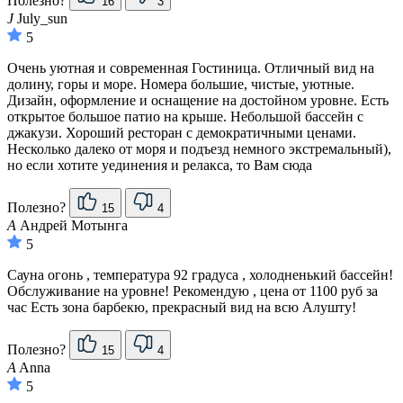
Полезно?
16
3
J
July_sun
5
Очень уютная и современная Гостиница. Отличный вид на
долину, горы и море. Номера большие, чистые, уютные.
Дизайн, оформление и оснащение на достойном уровне. Есть
открытое большое патио на крыше. Небольшой бассейн с
джакузи. Хороший ресторан с демократичными ценами.
Несколько далеко от моря и подъезд немного экстремальный),
но если хотите уединения и релакса, то Вам сюда
Полезно?
15
4
А
Андрей Мотынга
5
Сауна огонь , температура 92 градуса , холодненький бассейн!
Обслуживание на уровне! Рекомендую , цена от 1100 руб за
час Есть зона барбекю, прекрасный вид на всю Алушту!
Полезно?
15
4
A
Anna
5