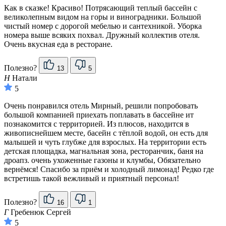
Как в сказке! Красиво! Потрясающий теплый бассейн с
великолепным видом на горы и виноградники. Большой
чистый номер с дорогой мебелью и сантехникой. Уборка
номера выше всяких похвал. Дружный коллектив отеля.
Очень вкусная еда в ресторане.
Полезно?
13
5
Н
Натали
5
Очень понравился отель Мирный, решили попробовать
большой компанией приехать поплавать в бассейне ит
познакомится с территорией. Из плюсов, находится в
живописнейшем месте, басейн с тёплой водой, он есть для
малышей и чуть глубже для взрослых. На территории есть
детская площадка, магнальная зона, ресторанчик, баня на
дроапз. очень ухоженные газоны и клумбы, Обязательно
вернёмся! Спасибо за приём и холодный лимонад! Редко где
встретишь такой вежливый и приятный персонал!
Полезно?
16
1
Г
Гребенюк Сергей
5