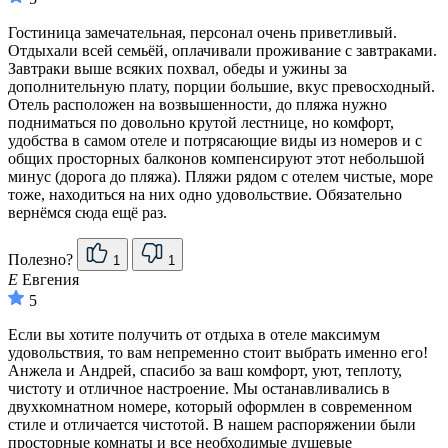
Гостиница замечательная, персонал очень приветливый.
Отдыхали всей семьёй, оплачивали проживание с завтраками.
Завтраки выше всяких похвал, обеды и ужины за
дополнительную плату, порции большие, вкус превосходный.
Отель расположен на возвышенности, до пляжа нужно
подниматься по довольно крутой лестнице, но комфорт,
удобства в самом отеле и потрясающие виды из номеров и с
общих просторных балконов компенсируют этот небольшой
минус (дорога до пляжа). Пляжи рядом с отелем чистые, море
тоже, находиться на них одно удовольствие. Обязательно
вернёмся сюда ещё раз.
Полезно?
1
1
Е
Евгения
5
Если вы хотите получить от отдыха в отеле максимум
удовольствия, то вам непременно стоит выбрать именно его!
Анжела и Андрей, спасибо за ваш комфорт, уют, теплоту,
чистоту и отличное настроение. Мы останавливались в
двухкомнатном номере, который оформлен в современном
стиле и отличается чистотой. В нашем распоряжении были
просторные комнаты и все необходимые душевые