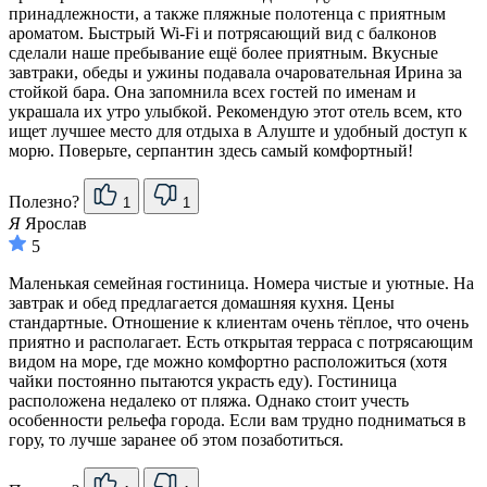
принадлежности, а также пляжные полотенца с приятным
ароматом. Быстрый Wi-Fi и потрясающий вид с балконов
сделали наше пребывание ещё более приятным. Вкусные
завтраки, обеды и ужины подавала очаровательная Ирина за
стойкой бара. Она запомнила всех гостей по именам и
украшала их утро улыбкой. Рекомендую этот отель всем, кто
ищет лучшее место для отдыха в Алуште и удобный доступ к
морю. Поверьте, серпантин здесь самый комфортный!
Полезно?
1
1
Я
Ярослав
5
Маленькая семейная гостиница. Номера чистые и уютные. На
завтрак и обед предлагается домашняя кухня. Цены
стандартные. Отношение к клиентам очень тёплое, что очень
приятно и располагает. Есть открытая терраса с потрясающим
видом на море, где можно комфортно расположиться (хотя
чайки постоянно пытаются украсть еду). Гостиница
расположена недалеко от пляжа. Однако стоит учесть
особенности рельефа города. Если вам трудно подниматься в
гору, то лучше заранее об этом позаботиться.