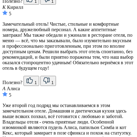
Полезно?
1
1
К
Кирилл
5
Замечательный отель! Чистые, стильные и комфортные
номера, дружелюбный персонал. А какие аппетитные
завтраки! Мы также обедали и ужинали в ресторане отеля, по
меню — всё, что мы заказывали, было изумительно вкусным
и профессионально приготовленным, при этом по вполне
доступным ценам. Решили выбрать этот отель спонтанно, без
рекомендаций, и были приятно поражены тем, что наш выбор
оказался стопроцентно удачным! Обязательно вернёмся в этот
отель в будущем году!
Полезно?
1
1
А
Алиса
5
Уже второй год подряд мы останавливаемся в этом
замечательном отеле. Домашняя и диетическая кухня здесь
выше всяких похвал, всё готовится с любовью и заботой.
Владельцы отеля - очень приятные люди. Особенной
изюминкой являются пудель Алиса, папильон Симба и кот
Кекс, который замирает в позе сфинкса и похож на статуэтку.