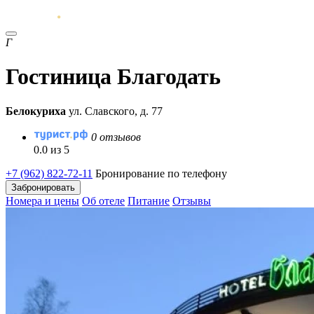
Г
Гостиница Благодать
Белокуриха
ул. Славского, д. 77
0 отзывов
0.0 из 5
+7 (962) 822-72-11
Бронирование по телефону
Забронировать
Номера и цены
Об отеле
Питание
Отзывы