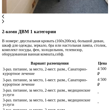
2-комн ДВМ 1 категории
В номере: двуспальная кровать (160х200см), большой диван,
шкаф для одежды, зеркало, бра или настольная лампа, столик,
комплект посуды, фен, холодильник, телевизор,
оборудованная ванная комната,сейф.
Вариант размещения
Цена
4 500
3-раз. питание, за место, 2-мест. разм., Санаторно-
курортное лечение
₽
4 500
3-раз. питание, за место, 1-мест. разм., Санаторно-
курортное лечение
₽
3-раз. питание, за место, 2-мест. разм., медицинские
-
услуги
3-раз. питание, за место, 1-мест. разм., медицинские
-
услуги
3-раз. питание, за место, 2-мест. разм.
-