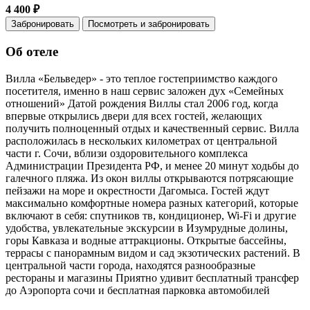
4 400 ₽
Забронировать
Посмотреть и забронировать
Об отеле
Вилла «Бельведер» - это теплое гостеприимство каждого
посетителя, именно в наш сервис заложен дух «Семейных
отношений» Датой рождения Виллы стал 2006 год, когда
впервые открылись двери для всех гостей, желающих
получить полноценный отдых и качественный сервис. Вилла
расположилась в нескольких километрах от центральной
части г. Сочи, вблизи оздоровительного комплекса
Администрации Президента РФ, и менее 20 минут ходьбы до
галечного пляжа. Из окон виллы открываются потрясающие
пейзажи на море и окрестности Дагомыса. Гостей ждут
максимально комфортные номера разных категорий, которые
включают в себя: спутников тв, кондиционер, Wi-Fi и другие
удобства, увлекательные экскурсии в Изумрудные долины,
горы Кавказа и водные аттракционы. Открытые бассейны,
террасы с панорамным видом и сад экзотических растений. В
центральной части города, находятся разнообразные
рестораны и магазины Приятно удивит бесплатный трансфер
до Аэропорта сочи и бесплатная парковка автомобилей