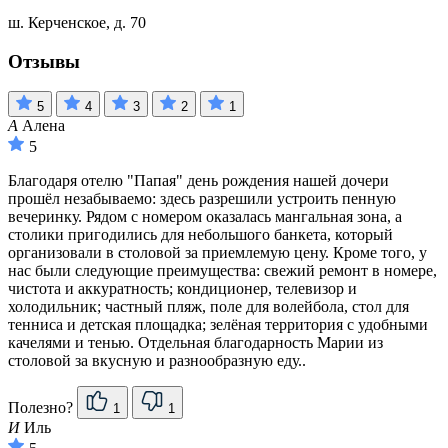
ш. Керченское, д. 70
Отзывы
5
4
3
2
1
А
Алена
5
Благодаря отелю "Папая" день рождения нашей дочери
прошёл незабываемо: здесь разрешили устроить пенную
вечеринку. Рядом с номером оказалась мангальная зона, а
столики пригодились для небольшого банкета, который
организовали в столовой за приемлемую цену. Кроме того, у
нас были следующие преимущества: свежий ремонт в номере,
чистота и аккуратность; кондиционер, телевизор и
холодильник; частный пляж, поле для волейбола, стол для
тенниса и детская площадка; зелёная территория с удобными
качелями и тенью. Отдельная благодарность Марии из
столовой за вкусную и разнообразную еду..
Полезно?
1
1
И
Иль