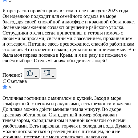
5
Я прекрасно провёл время в этом отеле в августе 2023 года.
Он идеально подходит для семейного отдыха на море
благодаря своей спокойной атмосфере и красивой обстановке.
Зелёные насаждения создают ощущение райского уголка.
Сотрудники отеля всегда приветливы и готовы помочь с
любыми вопросами, связанными с заселением, проживанием
и отъездом. Питание здесь превосходное, спасибо работникам
столовой. Что особенно важно, цены вполне приемлемые. Это
была моя первая поездка в Крым, и я ни разу не пожалел о
своём выборе. Отель «Папая» объединяет людей!
Полезно?
1
1
С
Светлана
5
Отличная гостиница с мангалом и кухней. Заход в море
комфортный, с песком и ракушками, есть шезлонги и качели.
До пляжа можно дойти меньше чем за минуту. Во дворе
красивая обстановка. Стандартный номер оборудован
телевизором, холодильником и ванной комнатой со всеми
удобствами. Есть парковка, горячая и холодная вода. Думаю,
можно договориться о размещении с питомцем, но я не
уточняла, поэтому не могу утверждать наверняка.