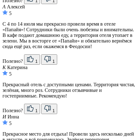
Полезно?
1
1
А
Алексей
5
С 4 по 14 июля мы прекрасно провели время в отеле
«Папайя»! Сотрудники были очень любезны и внимательны.
В кафе подают домашнюю еду, а территория отеля утопает в
зелени. Мы в восторге от «Папайи» и обязательно вернёмся
сюда ещё раз, если окажемся в Феодосии!
Полезно?
1
1
К
Катерина
5
Прекрасный отель с доступными ценами. Территория чистая,
зелёная, много роз. Сотрудники отзывчивые и
гостеприимные. Рекомендую!
Полезно?
1
1
И
Инна
5
Прекрасное место для отдыха! Провели здесь несколько дней
в августе, и всё понравилось. Зелёная территория