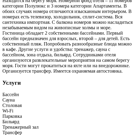
Находится на берегу моря. Номерной фонд отеля – 11 номеров
категории Полулюкс и 3 номера категории Апартаменты. В
обоих случаях номера отличаются изысканным интерьером. В
номерах есть телевизор, холодильник, сплит-система. Вся
сантехника импортная. С балкона номеров можно насладиться
незабываемым видом на живописные холмы и море.
Гостиница обладает 2 собственными бассейнами. Первый
бассейн предназначен для взрослых, второй – для детей. Есть
собственный пляж. Попробовать разнообразные блюда можно
в кафе. Другие услуги и удобства: тренажер, сауна с
бассейном, зона отдыха, бильярд. Сотрудниками отеля
организуются развлекательные мероприятия на самом берегу
моря. Гости могут прокатиться на яхте или на внедорожнике.
Организуется трансфер. Имеется охраняемая автостоянка.
Услуги
Бассейн
Сауна
Столовая
Wi-Fi
Парковка
Бильярд
Тренажерный зал
Трансфер