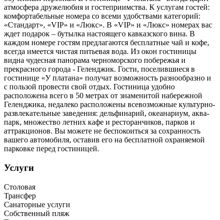
атмосфера дружелюбия и гостеприимства. К услугам гостей:
комфортабельные номера со всеми удобствами категорий:
«Стандарт», «VIP» и «Люкс». В «VIP» и «Люкс» номерах вас
ждет подарок – бутылка настоящего кавказского вина. В
каждом номере гостям предлагаются бесплатные чай и кофе,
всегда имеется чистая питьевая вода. Из окон гостиницы
видна чудесная панорама черноморского побережья и
прекрасного города - Геленджик. Гости, поселившиеся в
гостинице «У платана» получат возможность разнообразно и
с пользой провести свой отдых. Гостиница удобно
расположена всего в 50 метрах от знаменитой набережной
Геленджика, недалеко расположены всевозможные культурно-
развлекательные заведения: дельфинарий, океанариум, аква-
парк, множество летних кафе и ресторанчиков, парков и
аттракционов. Вы можете не беспокоиться за сохранность
вашего автомобиля, оставив его на бесплатной охраняемой
парковке перед гостиницей.
Услуги
Столовая
Трансфер
Санаторные услуги
Собственный пляж