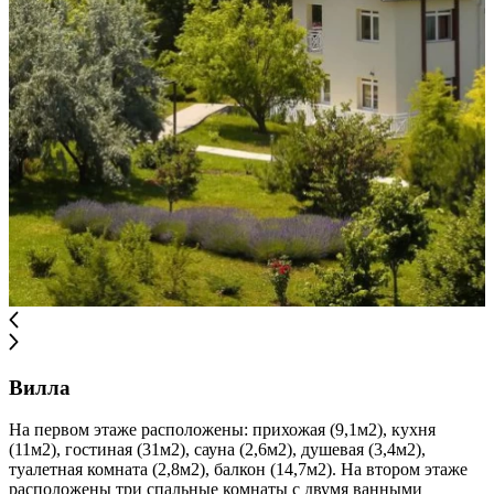
Вилла
На первом этаже расположены: прихожая (9,1м2), кухня
(11м2), гостиная (31м2), сауна (2,6м2), душевая (3,4м2),
туалетная комната (2,8м2), балкон (14,7м2). На втором этаже
расположены три спальные комнаты с двумя ванными