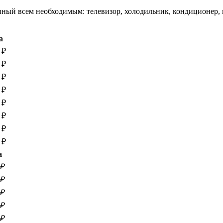
ный всем необходимым: телевизор, холодильник, кондиционер, 
а
 ₽
 ₽
 ₽
 ₽
 ₽
 ₽
 ₽
 ₽
а
0₽
5₽
0₽
0₽
5₽