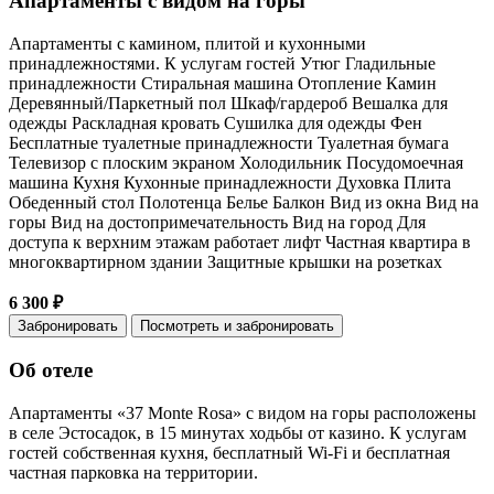
Апартаменты с видом на горы
Апартаменты с камином, плитой и кухонными
принадлежностями. К уcлугам гостей Утюг Гладильные
принадлежности Стиральная машина Отопление Камин
Деревянный/Паркетный пол Шкаф/гардероб Вешалка для
одежды Раскладная кровать Сушилка для одежды Фен
Бесплатные туалетные принадлежности Туалетная бумага
Телевизор с плоским экраном Холодильник Посудомоечная
машина Кухня Кухонные принадлежности Духовка Плита
Обеденный стол Полотенца Белье Балкон Вид из окна Вид на
горы Вид на достопримечательность Вид на город Для
доступа к верхним этажам работает лифт Частная квартира в
многоквартирном здании Защитные крышки на розетках
6 300 ₽
Забронировать
Посмотреть и забронировать
Об отеле
Апартаменты «37 Monte Rosa» с видом на горы расположены
в селе Эстосадок, в 15 минутах ходьбы от казино. К услугам
гостей собственная кухня, бесплатный Wi-Fi и бесплатная
частная парковка на территории.