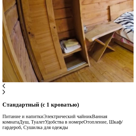
Стандартный (с 1 кроватью)
Питание и напиткиЭлектрический чайникВанная
комнатаДуш, ТуалетУдобства в номереОтопление, Шкаф/
гардероб, Сушилка для одежды