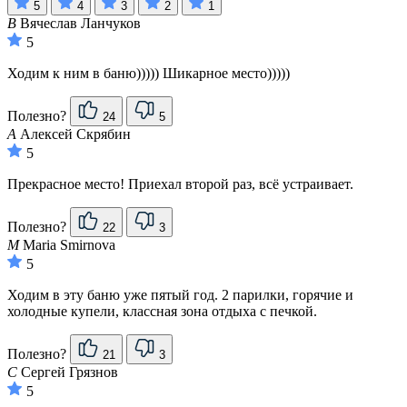
5
4
3
2
1
В
Вячеслав Ланчуков
5
Ходим к ним в баню))))) Шикарное место)))))
Полезно?
24
5
А
Алексей Скрябин
5
Прекрасное место! Приехал второй раз, всё устраивает.
Полезно?
22
3
M
Maria Smirnova
5
Ходим в эту баню уже пятый год. 2 парилки, горячие и
холодные купели, классная зона отдыха с печкой.
Полезно?
21
3
С
Сергей Грязнов
5