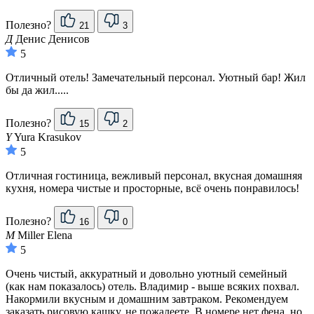
Полезно?
21
3
Д
Денис Денисов
5
Отличный отель! Замечательный персонал. Уютный бар! Жил
бы да жил.....
Полезно?
15
2
Y
Yura Krasukov
5
Отличная гостиница, вежливый персонал, вкусная домашняя
кухня, номера чистые и просторные, всё очень понравилось!
Полезно?
16
0
M
Miller Elena
5
Очень чистый, аккуратный и довольно уютный семейный
(как нам показалось) отель. Владимир - выше всяких похвал.
Накормили вкусным и домашним завтраком. Рекомендуем
заказать рисовую кашку, не пожалеете. В номере нет фена, но