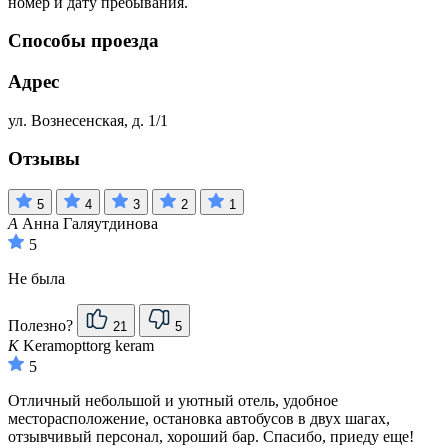
номер и дату пребывания.
Способы проезда
Адрес
ул. Вознесенская, д. 1/1
Отзывы
5
4
3
2
1
А
Анна Галяутдинова
5
Не была
Полезно?
21
5
K
Keramopttorg keram
5
Отличный небольшой и уютный отель, удобное
месторасположение, остановка автобусов в двух шагах,
отзывчивый персонал, хороший бар. Спасибо, приеду еще!