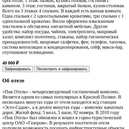
простотой. 1 этаж: балкон, кухня-столовая, гостиная с
камином. 3 этаж: гостиная, закрытый балкон, кухня-столовая.
Всего на 3 этажах 4 спальни. В каждой есть ванная комната.
Одна спальня с 2 односпальными кроватями, три спальни с 1
односпальной кроватью. Вилла оформлена изысканным
текстилем и обставлена элегантной мебелью. Другие
удобства: набор посуды, чайник, электроплита, махровый
халат, комплект полотенец, стаканы, набор гигиенических
принадлежностей, махровые салфетки, фен, телефон, тапочки,
система вентиляции и кондиционирования, сейф, макси-бар,
спутниковое телевидение.
40 000 ₽
Забронировать
Посмотреть и забронировать
Об отеле
«Пик Отель» - четырехзвездочный гостиничный комплекс.
Является одним из самых популярных в Красной Поляне. В
нескольких минутах езды от отеля находится ж/д станция
«Эсто-Садок», а в десяти минутах езды – комплекс канатных
дорог. Жилой фонд: 5 вилл, 5 шале, 92 номера. В 2010 году
«Пик Отель» был обновлен и вошел в горно-туристический
центр ОАО «Газпром». В результате посетители отеля
получили возможность посещать инфраструктурные объекты