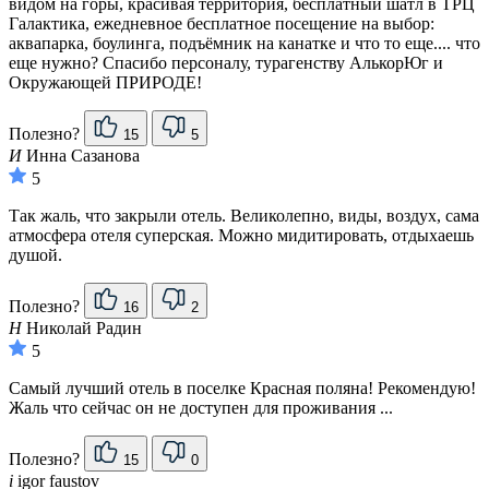
видом на горы, красивая территория, бесплатный шатл в ТРЦ
Галактика, ежедневное бесплатное посещение на выбор:
аквапарка, боулинга, подъёмник на канатке и что то еще.... что
еще нужно? Спасибо персоналу, турагенству АлькорЮг и
Окружающей ПРИРОДЕ!
Полезно?
15
5
И
Инна Сазанова
5
Так жаль, что закрыли отель. Великолепно, виды, воздух, сама
атмосфера отеля суперская. Можно мидитировать, отдыхаешь
душой.
Полезно?
16
2
Н
Николай Радин
5
Самый лучший отель в поселке Красная поляна! Рекомендую!
Жаль что сейчас он не доступен для проживания ...
Полезно?
15
0
i
igor faustov